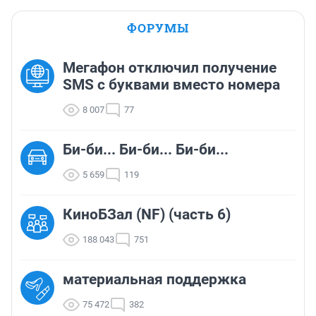
ФОРУМЫ
Мегафон отключил получение
SMS с буквами вместо номера
8 007
77
Би-би... Би-би... Би-би...
5 659
119
КиноБЗал (NF) (часть 6)
188 043
751
материальная поддержка
75 472
382