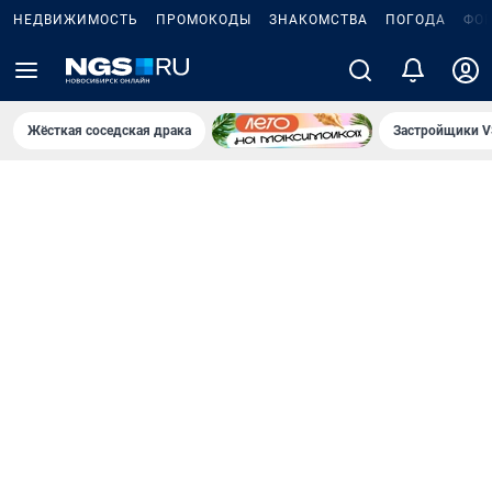
НЕДВИЖИМОСТЬ
ПРОМОКОДЫ
ЗНАКОМСТВА
ПОГОДА
ФО
Жёсткая соседская драка
Застройщики V