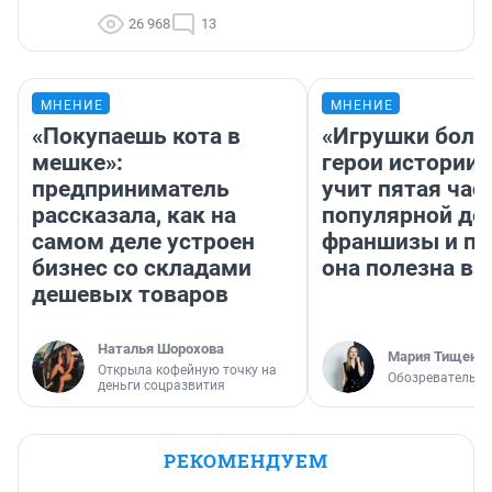
26 968
13
МНЕНИЕ
МНЕНИЕ
«Покупаешь кота в
«Игрушки боль
мешке»:
герои истории»
предприниматель
учит пятая час
рассказала, как на
популярной де
самом деле устроен
франшизы и п
бизнес со складами
она полезна в
дешевых товаров
Наталья Шорохова
Мария Тищенк
Открыла кофейную точку на
Обозреватель
деньги соцразвития
РЕКОМЕНДУЕМ