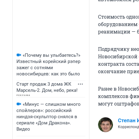
Стоимость одно
оборудованием 
реанимации — 6
Подрядчику нео
«Почему вы улыбаетесь?»
Новосибирской 
Известный корейский рэпер
контракта соста
зажег с сотнями
окончание прием
новосибирцев: как это было
Старт продаж 3 дома ЖК
Ранее в Новоси
Марсель-2. Дом, небо, река!
комплексов фик
могут оштрафов
«Минус — слишком много
спойлеров»: российский
ниндзя-скульптор снялся в
Степан 
сериале «Дом Дракона».
Корреспонд
Видео