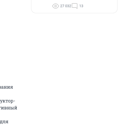
27 032
13
зания
уктор-
ативный
 для