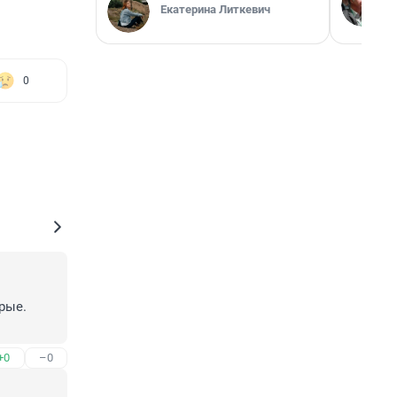
Екатерина Литкевич
0
ые. 
+0
–0