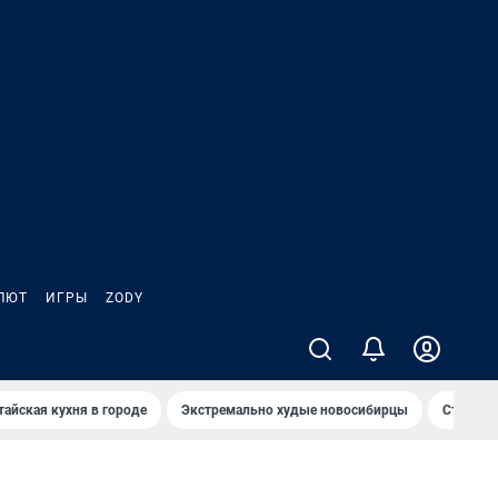
ЛЮТ
ИГРЫ
ZODY
тайская кухня в городе
Экстремально худые новосибирцы
Старт те