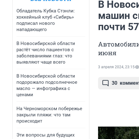
В Новос
Обладатель Кубка Стэнли:
машин с
хоккейный клуб «Сибирь»
подписал нового
почти 5
нападающего
Автомобили
В Новосибирской области
растёт число пациентов с
июня
заболеваниями глаз: что
выявляют чаще всего
3 апреля 2024, 23:15
В Новосибирской области
подорожало подсолнечное
30
коммен
масло — инфографика с
ценами
На Черноморском побережье
закрыли пляжи: что там
происходит
Эти вопросы для будущих