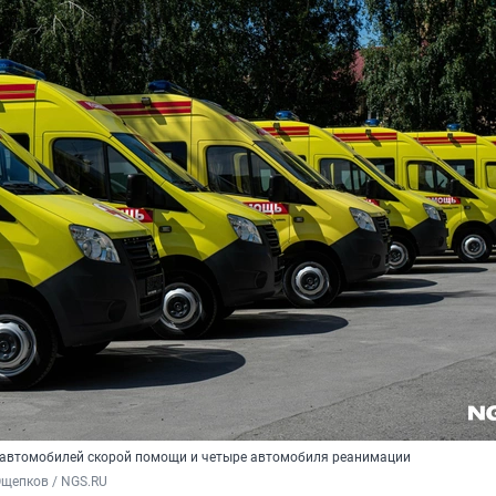
 автомобилей скорой помощи и четыре автомобиля реанимации
Ощепков / NGS.RU