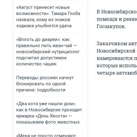
«Август принесет новые
В Новосибирско
возможности»: Тамара Глоба
помощи и реани
назвала, кому из знаков
зодиака улыбнется удача
Госзакупок.
«Вплоть до диареи»: как
Заказчиком авт
правильно пить иван-чай —
Новосибирской 
новосибирский нутрициолог
намереваются п
подсчитал допустимое
количество чашек
которые испол
четыре автомо
Переводы россиян начнут
блокировать по одной
причине: подробности
«Два кота уже нашли дом»:
как в Новосибирске проходит
ярмарка «День Хвоста» —
показываем фото животных
«Меня не просто отменяют,