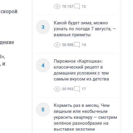
78 157
12
 скорой
Какой будет зима, можно
3
узнать по погоде 7 августа, —
важные приметы
ждение
56 988
14
»,
Пирожное «Картошка»:
 и
4
классический рецепт в
домашних условиях с тем
самым вкусом из детства
30 993
17
Кормить раз в месяц. Чем
5
хищным или необычным
украсить квартиру — смотрим
зелёное разнообразие на
выставке экзотики