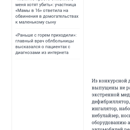
меня хотят убить»: участница
«Мамы в 16» ответила на
обвинения в домогательствах
к маленькому сыну
«Раньше с горем приходили»:
главный врач облбольницы
высказался о пациентах с
диагнозами из интернета
Из конкурсной 
выпущены не ра
экстренной мед
дефибриллятор,
ингалятор, наб
небулайзер, но
оборудованию а
автомобилей р