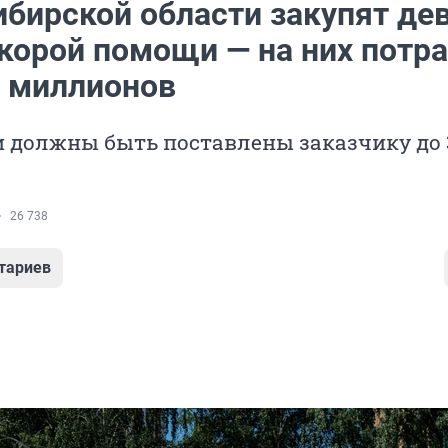
ибирской области закупят де
корой помощи — на них потра
7 миллионов
 должны быть поставлены заказчику до 
26 738
тариев