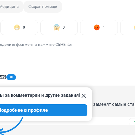
Медицина
Скорая помощь
0
0
1
ыделите фрагмент и нажмите Ctrl+Enter
ИИ
30
ы за комментарии и другие задания!
 11:32
ает что с Маасквы придут списанные и ими заменят самые стар
Подробнее в профиле
ет) а новые в Мааскве осядут им нужнее