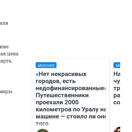
биля
ение
ная цена
арта,
МНЕНИЕ
МНЕНИ
«Нет некрасивых
Насле
городов, есть
чудом
недофинансированные».
транс
амеры
Путешественники
разне
проехали 2000
совет
километров по Уралу на
машине — стоило ли оно
того