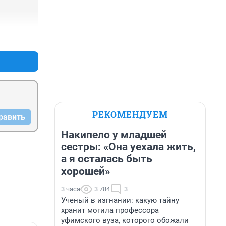
+0
–0
РЕКОМЕНДУЕМ
равить
Накипело у младшей
сестры: «Она уехала жить,
а я осталась быть
хорошей»
3 часа
3 784
3
Ученый в изгнании: какую тайну
хранит могила профессора
уфимского вуза, которого обожали