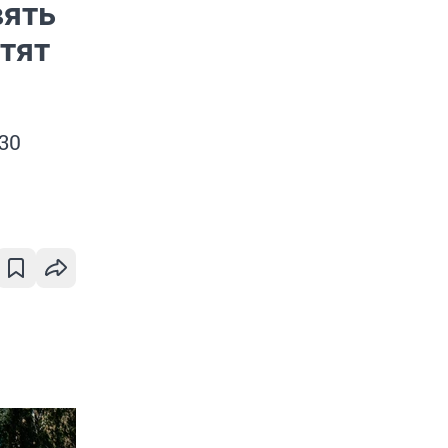
вять
тят
30