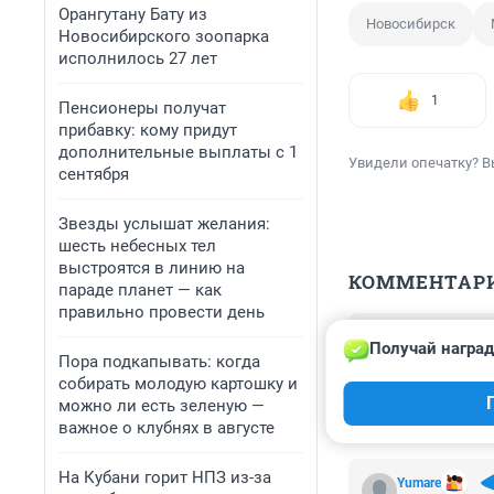
Орангутану Бату из
Новосибирск
Новосибирского зоопарка
исполнилось 27 лет
1
Пенсионеры получат
прибавку: кому придут
дополнительные выплаты с 1
Увидели опечатку? В
сентября
Звезды услышат желания:
шесть небесных тел
выстроятся в линию на
КОММЕНТАР
параде планет — как
правильно провести день
Гость
Получай наград
4 апреля 2024,
Пора подкапывать: когда
закупят - означ
собирать молодую картошку и
которые по 30 л
можно ли есть зеленую —
важное о клубнях в августе
На Кубани горит НПЗ из-за
Yumare