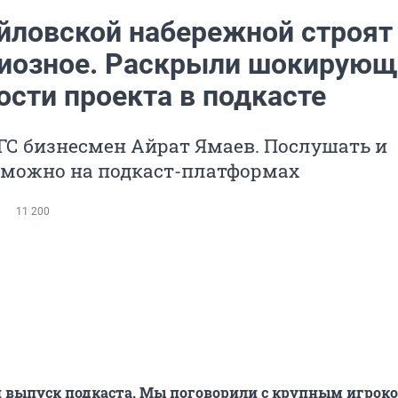
йловской набережной строят 
диозное. Раскрыли шокирующ
ости проекта в подкасте
НГС бизнесмен Айрат Ямаев. Послушать и
 можно на подкаст-платформах
11 200
й выпуск подкаста. Мы поговорили с крупным игрок