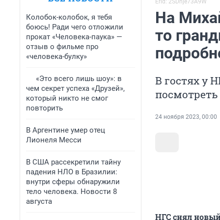
Erid: 2SDnje73A9W
На Миха
Колобок-колобок, я тебя
боюсь! Ради чего отложили
то гран
прокат «Человека-паука» —
отзыв о фильме про
подробн
«человека-булку»
В гостях у 
«Это всего лишь шоу»: в
чем секрет успеха «Друзей»,
посмотреть
который никто не смог
повторить
24 ноября 2023, 00:00
В Аргентине умер отец
Лионеля Месси
В США рассекретили тайну
падения НЛО в Бразилии:
внутри сферы обнаружили
тело человека. Новости 8
августа
НГС снял новы