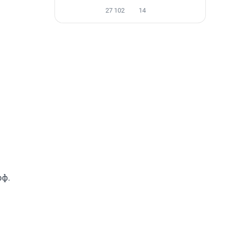
27 102
14
рф.