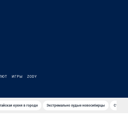
ЛЮТ
ИГРЫ
ZODY
тайская кухня в городе
Экстремально худые новосибирцы
Старт те