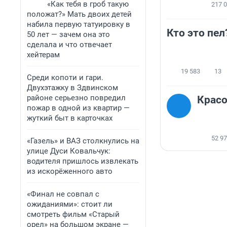
«Как тебя в гроб такую
217 
положат?» Мать двоих детей
набила первую татуировку в
Кто это пел
50 лет — зачем она это
сделала и что отвечает
хейтерам
19 583
13
Среди копоти и гари.
Двухэтажку в Здвинском
районе серьезно повредил
Красо
пожар в одной из квартир —
жуткий быт в карточках
52 9
«Газель» и ВАЗ столкнулись на
улице Дуси Ковальчук:
водителя пришлось извлекать
из искорёженного авто
«Финал не совпал с
ожиданиями»: стоит ли
смотреть фильм «Старый
орел» на большом экране —