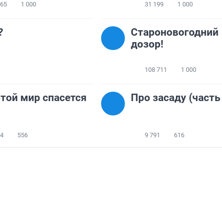
065
1 000
31 199
1 000
?
Староновогодний
дозор!
108 711
1 000
той мир спасется
Про засаду (часть
74
556
9 791
616