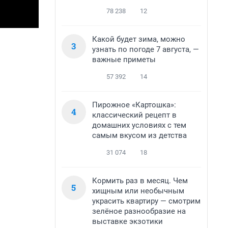
78 238
12
Какой будет зима, можно
3
узнать по погоде 7 августа, —
важные приметы
57 392
14
Пирожное «Картошка»:
4
классический рецепт в
домашних условиях с тем
самым вкусом из детства
31 074
18
Кормить раз в месяц. Чем
5
хищным или необычным
украсить квартиру — смотрим
зелёное разнообразие на
выставке экзотики