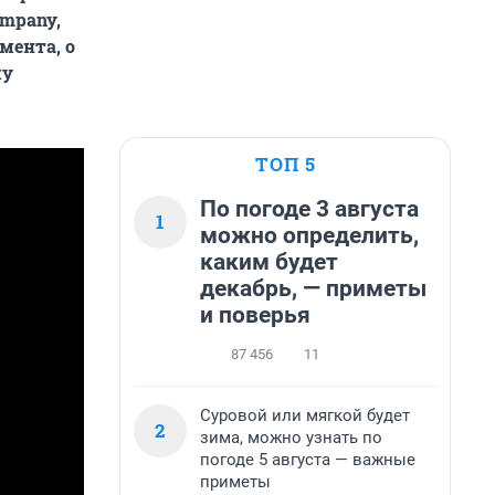
mpany,
мента, о
му
ТОП 5
По погоде 3 августа
1
можно определить,
каким будет
декабрь, — приметы
и поверья
87 456
11
Суровой или мягкой будет
2
зима, можно узнать по
погоде 5 августа — важные
приметы