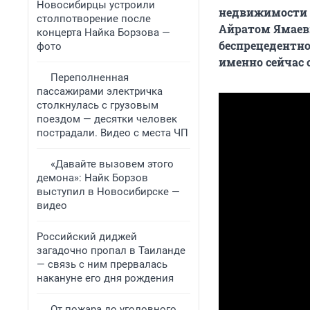
Новосибирцы устроили
недвижимости Н
столпотворение после
Айратом Ямаевы
концерта Найка Борзова —
беспрецедентно
фото
именно сейчас 
Переполненная
пассажирами электричка
столкнулась с грузовым
поездом — десятки человек
пострадали. Видео с места ЧП
«Давайте вызовем этого
демона»: Найк Борзов
выступил в Новосибирске —
видео
Российский диджей
загадочно пропал в Таиланде
— связь с ним прервалась
накануне его дня рождения
От пожара до уголовного