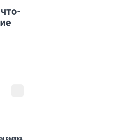
что-
ие
ом рынка