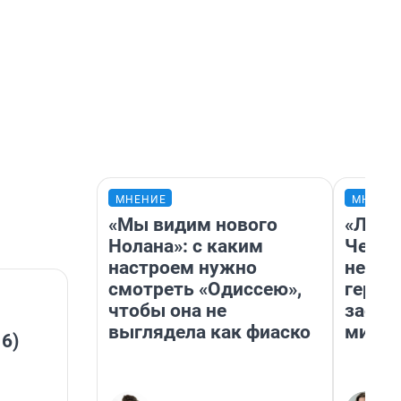
МНЕНИЕ
МНЕНИ
«Мы видим нового
«Люди
Нолана»: с каким
Чем п
настроем нужно
непон
смотреть «Одиссею»,
герои
чтобы она не
застр
выглядела как фиаско
мисти
 6)