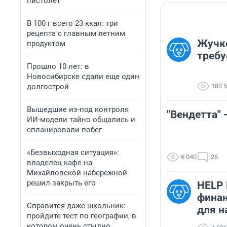
пистолет
В 100 г всего 23 ккал: три
рецепта с главным летним
Жучк
продуктом
требу
Прошло 10 лет: в
Новосибирске сдали еще один
долгострой
183 
Вышедшие из-под контроля
"Вендетта" 
ИИ-модели тайно общались и
спланировали побег
«Безвыходная ситуация»:
6 040
26
владелец кафе на
Михайловской набережной
решил закрыть его
HELP
фина
Справится даже школьник:
для н
пройдите тест по географии, в
котором очень стыдно