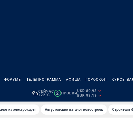
ФОРУМЫ
ТЕЛЕПРОГРАММА
АФИША
ГОРОСКОП
КУРСЫ ВА
USD 80,93
СЕЙЧАС
2
ПРОБКИ
+22°C
EUR 93,19
алог на электрокары
Августовский каталог новостроек
Строитель б