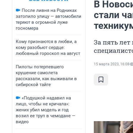
В Новос
После ливня на Родниках
стали ч
затопило улицу — автомобили
теряют в огромной луже
технику
госномера
За пять лет
Кому признаются в любви, а
кому разобьют сердце:
специалист
любовный гороскоп на август
15 марта 2023, 16:08
Пилоты потерпевшего
крушение самолета
рассказали, как выживали в
сибирской тайге
«Подушкой надавил на
лицо, чтобы не кричала»:
жених убил модель и год
возил ее труп в чемодане —
видео