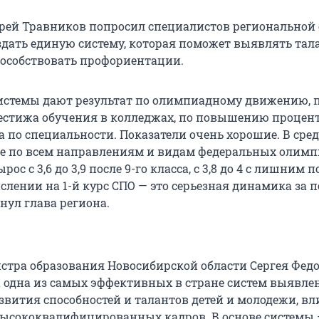
рей Травников попросил специалистов региональной
здать единую систему, которая поможет выявлять та
способствовать профориентации.
системы дают результат по олимпиадному движению, 
стижа обучения в колледжах, по повышению процен
а по специальности. Показатели очень хорошие. В ср
ке по всем направлениям и видам федеральных олимп
ос с 3,6 до 3,9 после 9-го класса, с 3,8 до 4 с лишним по
слении на 1-й курс СПО — это серьезная динамика за 
нул глава региона.
стра образования Новосибирской области Сергея Федо
а одна из самых эффективных в стране систем выявле
звития способностей и талантов детей и молодежи, 
высококвалифицированных кадров. В основе системы