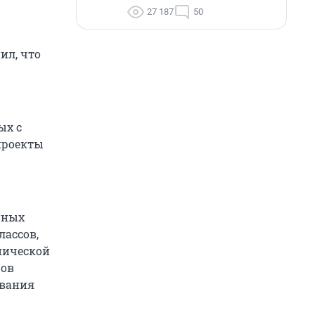
27 187
50
ил, что
ых с
проекты
нных
лассов,
хнической
ров
ования