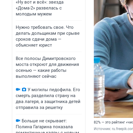
«Ну вот и всё»: звезда
«Дома-2» развелась с
молодым мужем
Нужно требовать свое. Что
делать дольщикам при срыве
сроков сдачи дома —
объясняет юрист
Все полосы Димитровского
моста откроют для движения
осенью — какие работы
выполняют сейчас
У могилы педофила. Его
смерть разделила страну на
два лагеря, а защитника детей
отправила за решетку
Больше не скрывает:
82% — это рейтинг «чи
Полина Гагарина показала
Источник: 
ru.freepik.c
романтичные кадры с новым