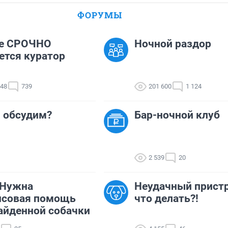
ФОРУМЫ
е СРОЧНО
Ночной раздор
ется куратор
548
739
201 600
1 124
- обсудим?
Бар-ночной клуб
2 539
20
 Нужна
Неудачный пристр
нсовая помощь
что делать?!
айденной собачки