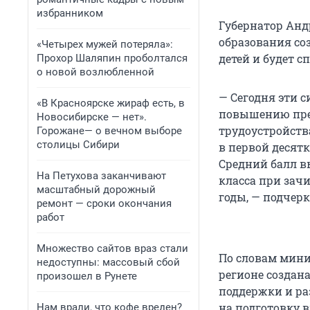
избранником
Губернатор Анд
образования со
«Четырех мужей потеряла»:
детей и будет 
Прохор Шаляпин проболтался
о новой возлюбленной
— Сегодня эти 
«В Красноярске жираф есть, в
повышению пре
Новосибирске — нет».
трудоустройств
Горожане— о вечном выборе
столицы Сибири
в первой десят
Средний балл выр
На Петухова заканчивают
класса при зачи
масштабный дорожный
годы, — подчерк
ремонт — сроки окончания
работ
Множество сайтов враз стали
По словам мини
недоступны: массовый сбой
регионе создан
произошел в Рунете
поддержки и ра
на подготовку 
Нам врали, что кофе вреден?