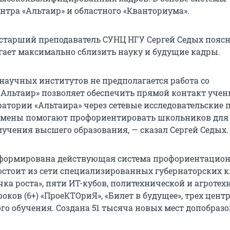
нтра «Альтаир» и областного «Кванториума».
 старший преподаватель СУНЦ НГУ Сергей Седых поясн
гает максимально сблизить науку и будущие кадры.
 научных институтов не предполагается работа со
Альтаир» позволяет обеспечить прямой контакт учен
ратории «Альтаира» через сетевые исследовательские 
смены помогают профориентировать школьников для
лучения высшего образования, — сказал Сергей Седых.
 сформирована действующая система профориентацио
состоит из сети специализированных губернаторских к
чка роста», пяти ИТ-кубов, политехнической и агроте
оков (6+) «ПроеКТОриЯ», «Билет в будущее», трех цент
го обучения. Создана 51 тысяча новых мест допобраз