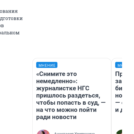
зования
одготовки
ов
еральном
МНЕНИЕ
МНЕНИ
«Снимите это
Прода
немедленно»:
запла
журналистке НГС
бизне
пришлось раздеться,
новый
чтобы попасть в суд, —
— он 
на что можно пойти
и даж
ради новости
Анастасия Хрипушина