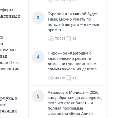
 сферы
Суровой или мягкой будет
лантливых
3
зима, можно узнать по
погоде 5 августа — важные
приметы
по
76 994
12
та
еднем мы
Пирожное «Картошка»:
иад.
4
классический рецепт в
сле 11-го
домашних условиях с тем
последние
самым вкусом из детства
30 156
11
Авиашоу в Мочище — 2026:
5
как добраться до аэродрома,
рчука, в
сколько стоят билеты и
ния,
полная программа
влияющая
фестиваля «Вива Авиа!»
 —