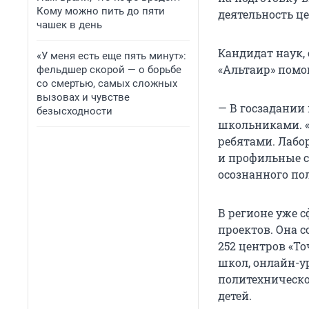
Кому можно пить до пяти
деятельность це
чашек в день
Кандидат наук,
«У меня есть еще пять минут»:
«Альтаир» помо
фельдшер скорой — о борьбе
со смертью, самых сложных
вызовах и чувстве
— В госзадании
безысходности
школьниками. «
ребятами. Лабо
и профильные 
осознанного по
В регионе уже
проектов. Она 
252 центров «То
школ, онлайн-ур
политехническо
детей.