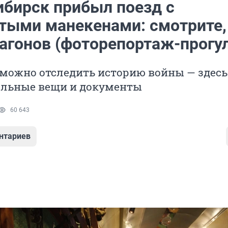
ибирск прибыл поезд с
тыми манекенами: смотрите,
вагонов (фоторепортаж-прогу
 можно отследить историю войны — здесь
альные вещи и документы
60 643
нтариев