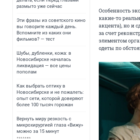
делать, если перед глазами
размыто уже сейчас
Особенность экс
какие-то реальн
Эти фразы из советского кино
акцента), но и 
вы говорите каждый день.
за счет реконс
Вспомните из каких они
фильмов? — тест
элементом орга
одеты по обсто
Шубы, дубленки, кожа: в
Новосибирске началась
ликвидация — все цены
пополам
Как выбрать оптику в
Новосибирске и не пожалеть:
опыт сети, которой доверяют
более 100 тысяч горожан
Вернуть миру резкость с
микрохирургией глаза «Вижу»
можно за 15 минут