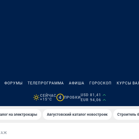
ФОРУМЫ
ТЕЛЕПРОГРАММА
АФИША
ГОРОСКОП
КУРСЫ ВА
USD 81,41
СЕЙЧАС
4
ПРОБКИ
+15°C
EUR 94,06
алог на электрокары
Августовский каталог новостроек
Строитель б
ТАЖ