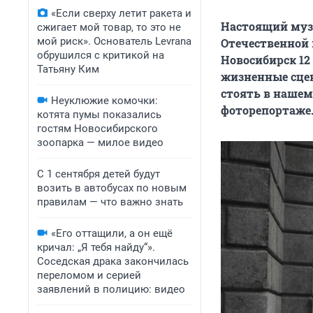
«Если сверху летит ракета и
Настоящий муз
сжигает мой товар, то это не
мой риск». Основатель Levrana
Отечественной 
обрушился с критикой на
Новосибирск 12
Татьяну Ким
жизненные сцен
стоять в нашем
Неуклюжие комочки:
фоторепортаже
котята пумы показались
гостям Новосибирского
зоопарка — милое видео
С 1 сентября детей будут
возить в автобусах по новым
правилам — что важно знать
«Его оттащили, а он ещё
кричал: „Я тебя найду“».
Соседская драка закончилась
переломом и серией
заявлений в полицию: видео