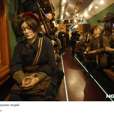
гурами людей
ов