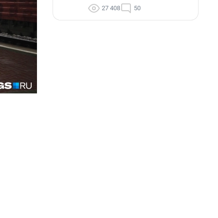
27 408
50