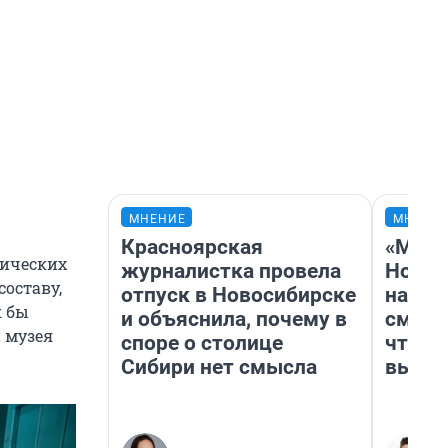
МНЕНИЕ
МНЕНИ
Красноярская
«Мы в
тических
журналистка провела
Нолан
составу,
отпуск в Новосибирске
настр
к бы
и объяснила, почему в
смотр
 музея
споре о столице
чтобы
Сибири нет смысла
выгля