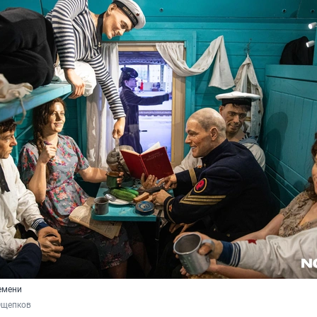
емени
Ощепков