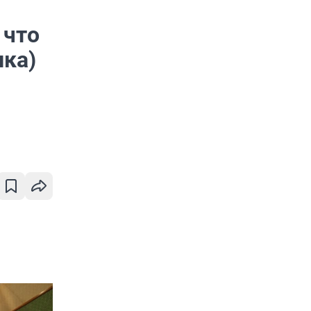
 что
лка)