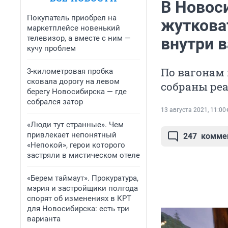
В Новос
Покупатель приобрел на
жуткова
маркетплейсе новенький
телевизор, а вместе с ним —
внутри 
кучу проблем
По вагонам
3-километровая пробка
сковала дорогу на левом
собраны ре
берегу Новосибирска — где
собрался затор
13 августа 2021, 11:00
«Люди тут странные». Чем
привлекает непонятный
247
комме
«Непокой», герои которого
застряли в мистическом отеле
«Берем таймаут». Прокуратура,
мэрия и застройщики полгода
спорят об изменениях в КРТ
для Новосибирска: есть три
варианта