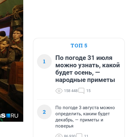
ТОП 5
По погоде 31 июля
1
можно узнать, какой
будет осень, —
народные приметы
158 448
15
По погоде 3 августа можно
2
определить, каким будет
декабрь, — приметы и
поверья
86 930
11