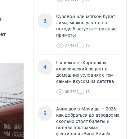
Суровой или мягкой будет
в
3
зима, можно узнать по
погоде 5 августа — важные
дет
приметы
77 436
12
Пирожное «Картошка»:
4
классический рецепт в
домашних условиях с тем
самым вкусом из детства
30 352
13
Авиашоу в Мочище — 2026:
5
как добраться до аэродрома,
сколько стоят билеты и
полная программа
фестиваля «Вива Авиа!»