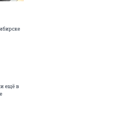
сибирске
ли ещё в
е