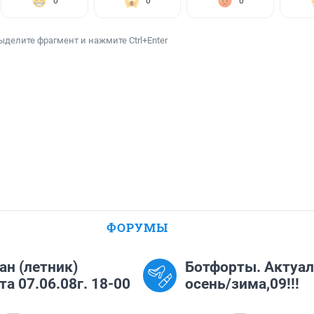
0
0
0
ыделите фрагмент и нажмите Ctrl+Enter
ФОРУМЫ
н (летник)
Ботфорты. Актуа
та 07.06.08г. 18-00
осень/зима,09!!!