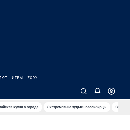
ЛЮТ
ИГРЫ
ZODY
тайская кухня в городе
Экстремально худые новосибирцы
Старт те