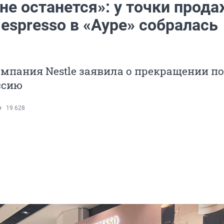
не останется»: у точки прод
espresso в «Ауре» собралась
мпания Nestle заявила о прекращении п
ссию
19 628