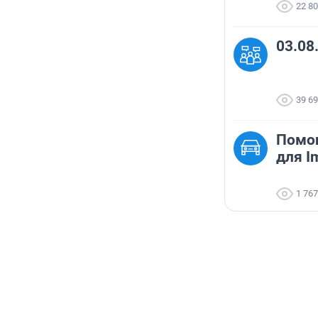
22 8
03.08
39 6
Помог
для I
1 767