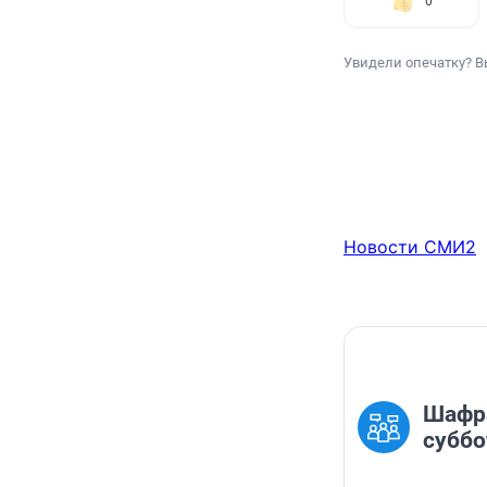
0
Увидели опечатку? В
Новости СМИ2
Шафра
суббо