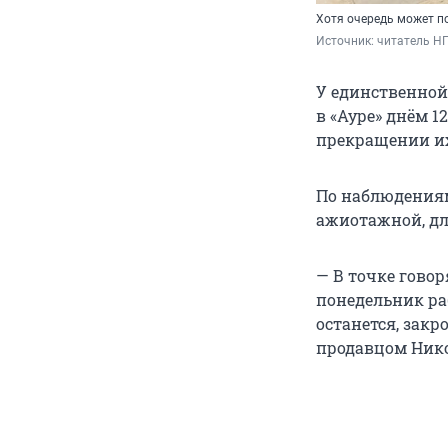
Хотя очередь может п
Источник: 
читатель Н
У единственной
в «Ауре» днём 1
прекращении их
По наблюдениям
ажиотажной, для
— В точке говор
понедельник раб
останется, закро
продавцом Ник