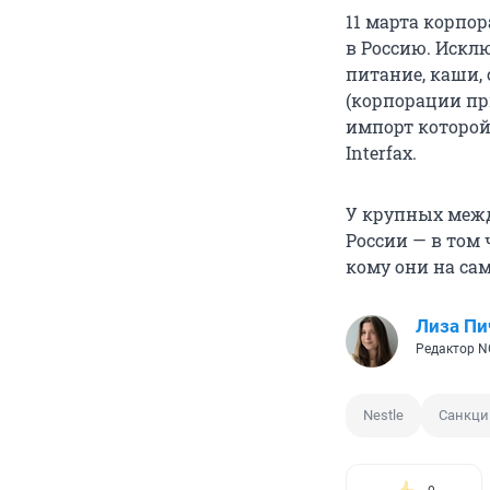
11 марта корпо
в Россию. Искл
питание, каши,
(корпорации пр
импорт которой 
Interfax.
У крупных межд
России — в том 
кому они на сам
Лиза Пи
Редактор N
Nestle
Санкци