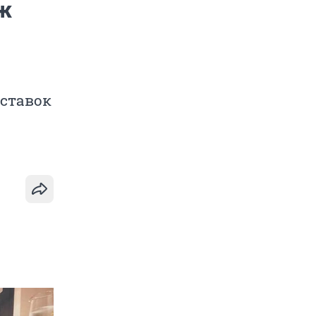
аж
оставок