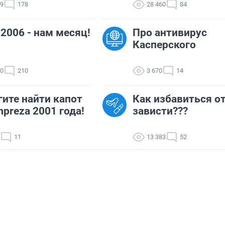
09
178
28 460
84
.2006 - нам месяц!
Про антивирус
Касперского
90
210
3 670
14
ите найти капот
Как избавиться о
mpreza 2001 года!
зависти???
11
13 383
52