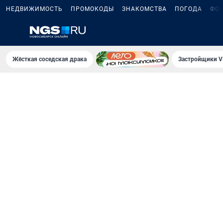
НЕДВИЖИМОСТЬ
ПРОМОКОДЫ
ЗНАКОМСТВА
ПОГОДА
ФО
Жёсткая соседская драка
Застройщики V