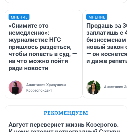
МНЕНИЕ
МНЕНИЕ
«Снимите это
Продашь за 300
немедленно»:
заплатишь с 40
журналистке НГС
бизнесменам г
пришлось раздеться,
новый закон о 
чтобы попасть в суд, —
— он коснется 
на что можно пойти
и даже репети
ради новости
Анастасия Хрипушина
Анастасия Зав
Корреспондент
РЕКОМЕНДУЕМ
Август перевернет жизнь Козерогов.
К чему готовит ретроградный Сатурн