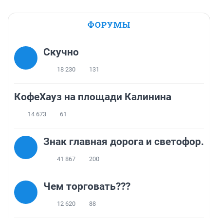
ФОРУМЫ
Скучно
18 230
131
КофеХауз на площади Калинина
14 673
61
Знак главная дорога и светофор.
41 867
200
Чем торговать???
12 620
88