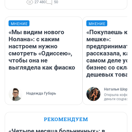
27 480
50
МНЕНИЕ
МНЕНИЕ
«Мы видим нового
«Покупаешь ко
Нолана»: с каким
мешке»:
настроем нужно
предпринимат
смотреть «Одиссею»,
рассказала, как
чтобы она не
самом деле ус
выглядела как фиаско
бизнес со скл
дешевых това
Наталья Шорох
Надежда Губарь
Открыла кофейн
деньги соцразв
РЕКОМЕНДУЕМ
«Четыре месяца больничных»: в