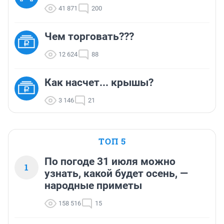
41 871
200
Чем торговать???
12 624
88
Как насчет... крышы?
3 146
21
ТОП 5
По погоде 31 июля можно
1
узнать, какой будет осень, —
народные приметы
158 516
15