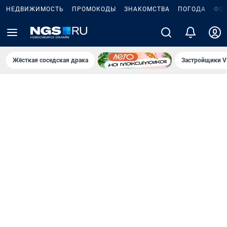
НЕДВИЖИМОСТЬ
ПРОМОКОДЫ
ЗНАКОМСТВА
ПОГОДА
ФО
Жёсткая соседская драка
Застройщики V