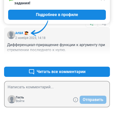
3 ноября 2023, 03:51
задания!
Господи!!! Ну ведь мне в жизни вообще ничего из 
Подробнее в профиле
этого не пригодилось....
+2
–0
Art&K
2 ноября 2023, 14:18
Дифференциал-приращение функции к аргументу при 
стремлении последнего к нулю.
+2
–0
Читать все комментарии
Гость
Отправить
Войти