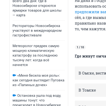
На днях в Госд
Всего два дня: где в
Новосибирске откроются
использовать о
ярмарки товаров для школы
предложили ва
— карта
сёл, а где вым
правильно назв
Рестораторы Новосибирска
то, чем кажутся
участвуют в международном
гастрофестивале
Метеоролог предрек самую
1 / 10
мощную климатическую
катастрофу за последнюю
Где живут омча
тысячу лет: когда всё
начнется
В Омске, вест
«Меня бесила моя роль»:
как сегодня выглядит Пуговка
из «Папиных дочек»
В Томске
Остановка ушла под воду,
машины тонут: что
происходит в Новосибирске