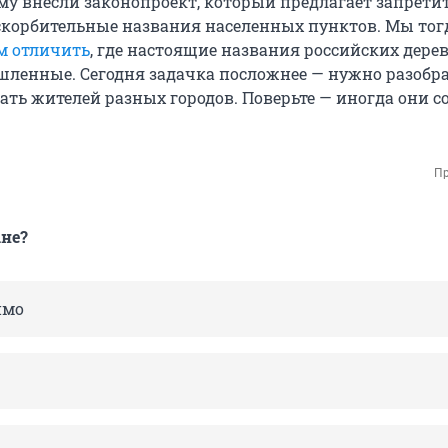
уму внесли законопроект, который предлагает запрети
скорбительные названия населенных пунктов. Мы тог
м отличить
, где настоящие названия российских дере
ышленные. Сегодня задачка посложнее — нужно разобра
ать жителей разных городов. Поверьте — иногда они с
.
Пр
не?
имо