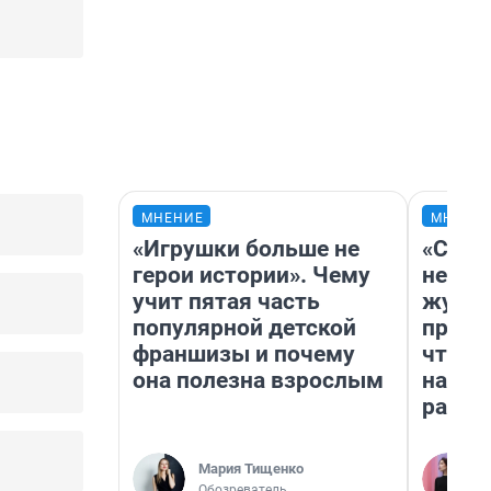
МНЕНИЕ
МНЕНИ
«Игрушки больше не
«Сним
герои истории». Чему
немед
учит пятая часть
журна
популярной детской
пришл
франшизы и почему
чтобы
она полезна взрослым
на чт
ради 
Мария Тищенко
Обозреватель