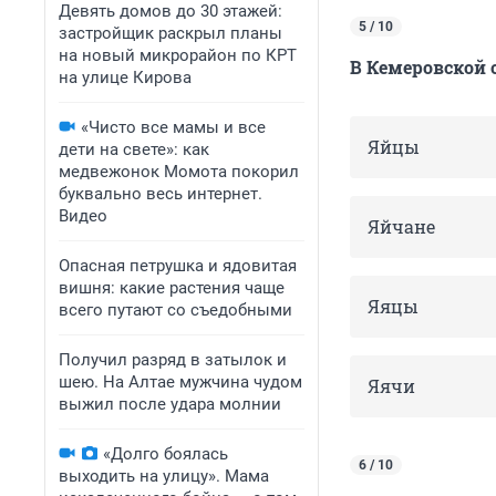
Девять домов до 30 этажей:
5 / 10
застройщик раскрыл планы
на новый микрорайон по КРТ
В Кемеровской о
на улице Кирова
«Чисто все мамы и все
Яйцы
дети на свете»: как
медвежонок Момота покорил
буквально весь интернет.
Видео
Яйчане
Опасная петрушка и ядовитая
вишня: какие растения чаще
Яяцы
всего путают со съедобными
Получил разряд в затылок и
шею. На Алтае мужчина чудом
Яячи
выжил после удара молнии
«Долго боялась
6 / 10
выходить на улицу». Мама