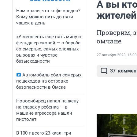
А вы кто
Нам врали, что кофе вреден?
жителей
Кому можно пить до пяти
чашек в день
Проверим, з
«У меня есть еще пять минут»:
омчане
фельдшер скорой — о борьбе
со смертью, самых сложных
вызовах и чувстве
27 октября 2023, 16:00
безысходности
37
коммен
Автомобиль сбил семерых
пешеходов на островке
безопасности в Омске
Новосибирец напал на жену
на глазах у ребенка — в
машине агрессора нашли
пистолет
В 100 г всего 23 ккал: три