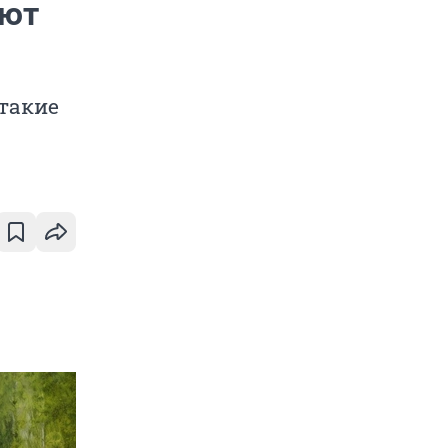
ают
 такие