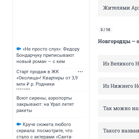
Жителями Арх
3 / 10
Новгородцы — о
«Не просто слух»: Федору
Бондарчуку приписывают
новый роман — с кем
Из Великого 
Старт продаж в ЖК
«Околица»! Квартиры от 3,9
млн ₽ р. Родники
Из Нижнего Н
Воют сирены, аэропорты
закрывают: на Урал летят
Так можно на
ракеты
Круче сюжета любого
Такого назван
сериала: посмотрите, что
стало с актерами «Санта-