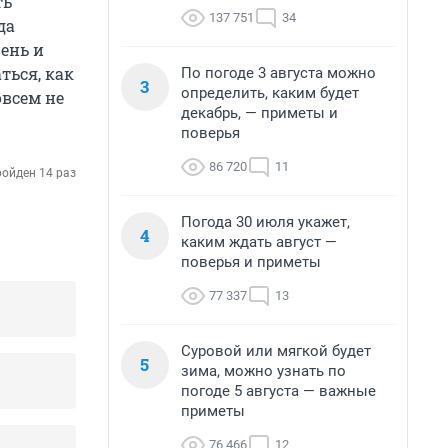
ть
137 751
34
да
вень и
ться, как
По погоде 3 августа можно
3
определить, каким будет
овсем не
декабрь, — приметы и
поверья
86 720
11
ойден 14 раз
Погода 30 июля укажет,
4
каким ждать август —
поверья и приметы
77 337
13
Суровой или мягкой будет
5
зима, можно узнать по
погоде 5 августа — важные
приметы
76 466
12