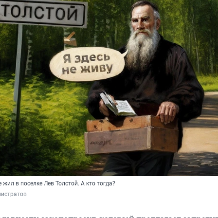
 жил в поселке Лев Толстой. А кто тогда?
листратов