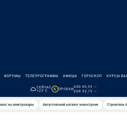
ФОРУМЫ
ТЕЛЕПРОГРАММА
АФИША
ГОРОСКОП
КУРСЫ ВА
USD 80,93
СЕЙЧАС
6
ПРОБКИ
+23°C
EUR 93,19
алог на электрокары
Августовский каталог новостроек
Строитель б