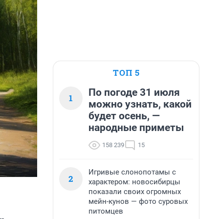
ТОП 5
По погоде 31 июля
1
можно узнать, какой
будет осень, —
народные приметы
158 239
15
Игривые слонопотамы с
2
характером: новосибирцы
показали своих огромных
мейн-кунов — фото суровых
питомцев