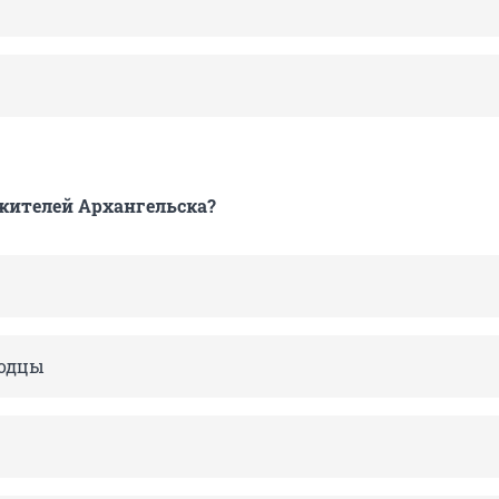
 жителей Архангельска?
родцы