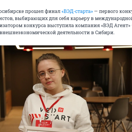
восибирске прошел финал
«ВЭД-старта»
— первого конк
истов, выбирающих для себя карьеру в международно
низатором конкурса выступила компания «ВЭД Агент»
внешнеэкономической деятельности в Сибири.