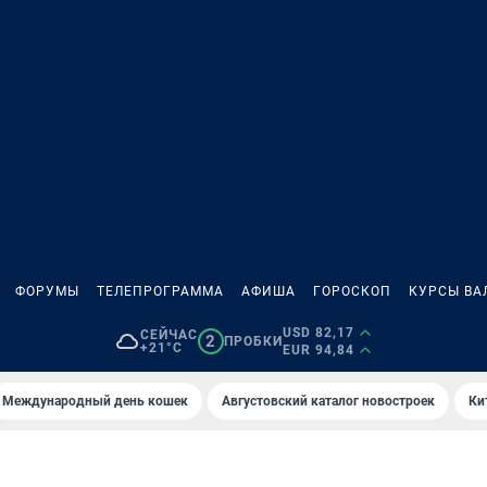
ФОРУМЫ
ТЕЛЕПРОГРАММА
АФИША
ГОРОСКОП
КУРСЫ ВА
USD 82,17
СЕЙЧАС
2
ПРОБКИ
+21°C
EUR 94,84
Международный день кошек
Августовский каталог новостроек
Ки