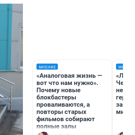
МНЕНИЕ
МНЕНИ
«Аналоговая жизнь —
«Люди
вот что нам нужно».
Чем п
Почему новые
непон
блокбастеры
герои
проваливаются, а
застр
повторы старых
мисти
фильмов собирают
полные залы