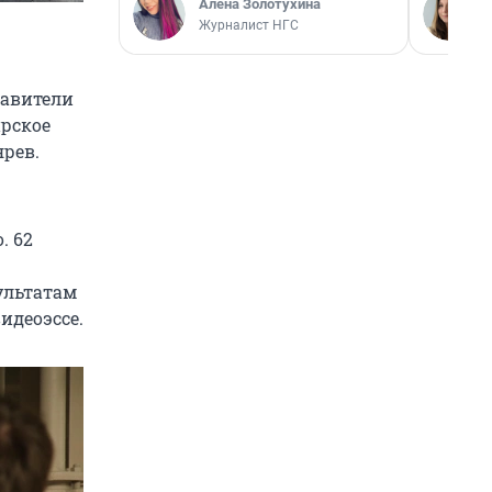
Алёна Золотухина
Журналист НГС
тавители
ирское
рев.
. 62
ультатам
идеоэссе.