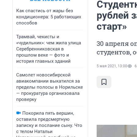
Студент
Как спастись от жары без
рублей з
кондиционера: 5 работающих
способов
старт»
Трамвай, чекисты и
30 апреля о
«чудильник»: чем жила улица
Серебренниковская в
студентов,
прошлом веке — фото и
история главных зданий
5 мая 2021, 13:00
6
Самолет новосибирской
авиакомпании выкатился за
пределы полосы в Норильске
— прокуратура организовала
проверку
Покорила пять вершин,
оставила предсмертную
записку и послание сыну. Что
с телом Натальи