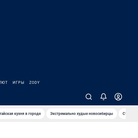
ЛЮТ
ИГРЫ
ZODY
тайская кухня в городе
Экстремально худые новосибирцы
Старт те