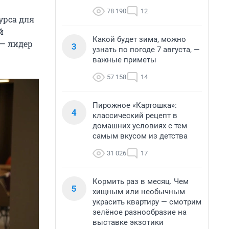
78 190
12
урса для
й
Какой будет зима, можно
 — лидер
3
узнать по погоде 7 августа, —
важные приметы
57 158
14
Пирожное «Картошка»:
4
классический рецепт в
домашних условиях с тем
самым вкусом из детства
31 026
17
Кормить раз в месяц. Чем
5
хищным или необычным
украсить квартиру — смотрим
зелёное разнообразие на
выставке экзотики