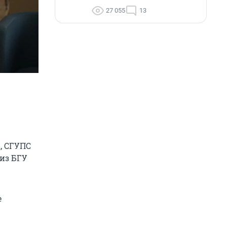
27 055
13
, СГУПС
 из БГУ
е