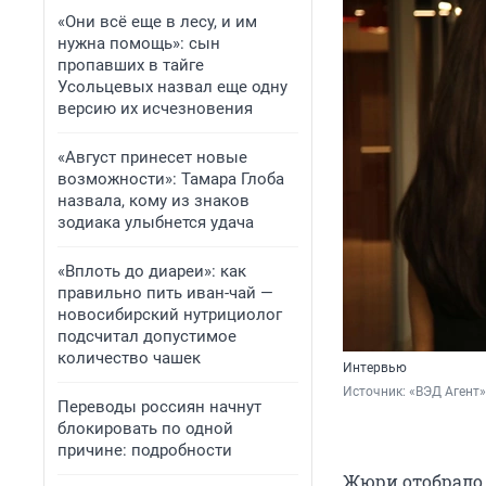
«Они всё еще в лесу, и им
нужна помощь»: сын
пропавших в тайге
Усольцевых назвал еще одну
версию их исчезновения
«Август принесет новые
возможности»: Тамара Глоба
назвала, кому из знаков
зодиака улыбнется удача
«Вплоть до диареи»: как
правильно пить иван-чай —
новосибирский нутрициолог
подсчитал допустимое
количество чашек
Интервью
Источник: 
«ВЭД Агент»
Переводы россиян начнут
блокировать по одной
причине: подробности
Жюри отобрало 