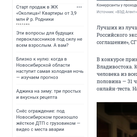
Конкурсанты у проход
Старт продаж в ЖК
Источник: 
«ВЭД Агент»
«Околица»! Квартиры от 3,9
млн ₽ р. Родники
Лучших из лучш
Эти вопросы для будущих
Российского эк
первоклассников под силу не
соглашение», С
всем взрослым. А вам?
В конкурсе при
Близко к нулю: когда в
Новосибирской области
Владивостока. К
наступит самая холодная ночь
человека из все
— изучаем прогноз
половина — 31 
онлайн-теста. Н
Аджика на зиму: три простых
и вкусных рецепта
Снёс ограждение: под
Новосибирском произошло
жёсткое ДТП с грузовиком —
видео с места аварии