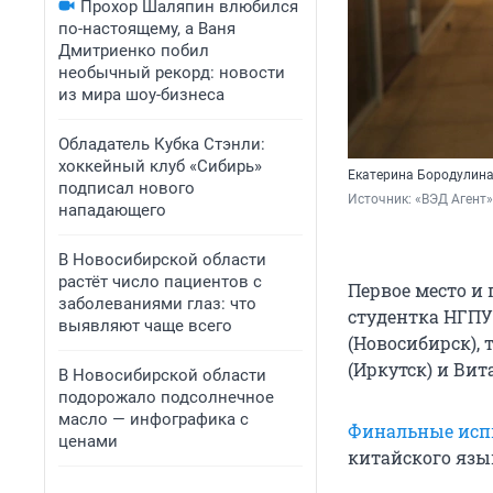
Прохор Шаляпин влюбился
по-настоящему, а Ваня
Дмитриенко побил
необычный рекорд: новости
из мира шоу-бизнеса
Обладатель Кубка Стэнли:
хоккейный клуб «Сибирь»
Екатерина Бородулина
подписал нового
Источник: 
«ВЭД Агент»
нападающего
В Новосибирской области
растёт число пациентов с
Первое место и 
заболеваниями глаз: что
студентка НГПУ
выявляют чаще всего
(Новосибирск), 
(Иркутск) и Вит
В Новосибирской области
подорожало подсолнечное
масло — инфографика с
Финальные ис
ценами
китайского язы