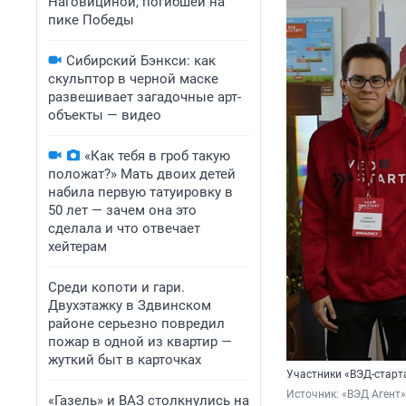
Наговициной, погибшей на
пике Победы
Сибирский Бэнкси: как
скульптор в черной маске
развешивает загадочные арт-
объекты — видео
«Как тебя в гроб такую
положат?» Мать двоих детей
набила первую татуировку в
50 лет — зачем она это
сделала и что отвечает
хейтерам
Среди копоти и гари.
Двухэтажку в Здвинском
районе серьезно повредил
пожар в одной из квартир —
жуткий быт в карточках
Участники «ВЭД-старт
Источник: 
«ВЭД Агент»
«Газель» и ВАЗ столкнулись на