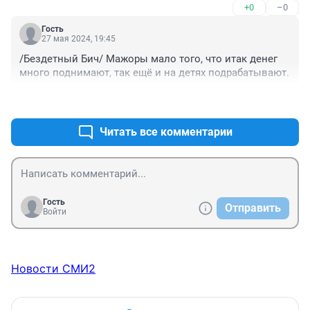
+0
–0
полноценных детей, нам ноль, где справедливость? , 
многодетные, вам законом приписали 
Гость
рожатьирожать, на до е ли уже от одного слова 
27 мая 2024, 19:45
тошнит
/Бездетный Бич/ Мажоры мало того, что итак денег 
много поднимают, так ещё и на детях подрабатывают.
+0
–0
Читать все комментарии
Гость
Отправить
Войти
Новости СМИ2