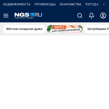
НЕДВИЖИМОСТЬ
ПРОМОКОДЫ
ЗНАКОМСТВА
ПОГОДА
ФО
Жёсткая соседская драка
Застройщики V