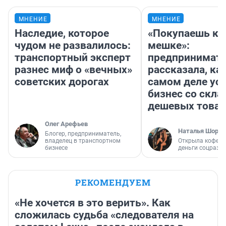
МНЕНИЕ
МНЕНИЕ
Наследие, которое
«Покупаешь ко
чудом не развалилось:
мешке»:
транспортный эксперт
предпринимат
разнес миф о «вечных»
рассказала, как
советских дорогах
самом деле ус
бизнес со скл
дешевых това
Олег Арефьев
Наталья Шорох
Блогер, предприниматель,
владелец в транспортном
Открыла кофейн
бизнесе
деньги соцразв
РЕКОМЕНДУЕМ
«Не хочется в это верить». Как
сложилась судьба «следователя на