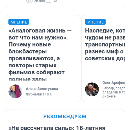
26 855
13
МНЕНИЕ
МНЕНИЕ
«Аналоговая жизнь —
Наследие, кото
вот что нам нужно».
чудом не разва
Почему новые
транспортный 
блокбастеры
разнес миф о 
проваливаются, а
советских доро
повторы старых
фильмов собирают
полные залы
Олег Арефьев
Блогер, предпри
Алёна Золотухина
владелец в тра
Журналист НГС
бизнесе
РЕКОМЕНДУЕМ
«Не рассчитала силы»: 18-летняя