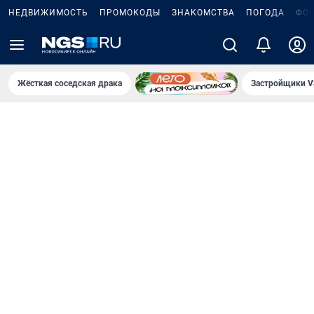
НЕДВИЖИМОСТЬ
ПРОМОКОДЫ
ЗНАКОМСТВА
ПОГОДА
ФО
Жёсткая соседская драка
Застройщики V