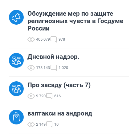
Обсуждение мер по защите
религиозных чувств в Госдуме
России
405 079
978
Дневной надзор.
178 143
1 020
Про засаду (часть 7)
9 720
616
ваптакси на андроид
2 149
10