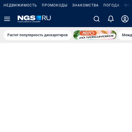
НЕДВИЖИМОСТЬ
ПРОМОКОДЫ
ЗНАКОМСТВА
ПОГОДА
ФО
Растет популярность дискаунтеров
Межд