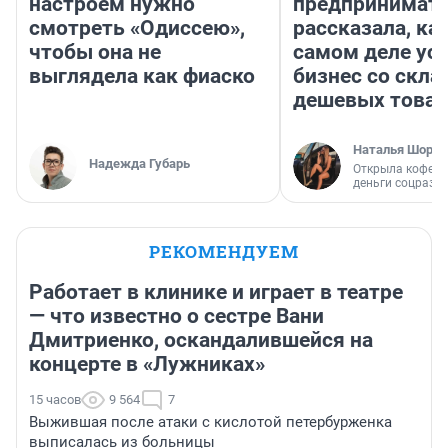
настроем нужно
предпринимат
смотреть «Одиссею»,
рассказала, как
чтобы она не
самом деле ус
выглядела как фиаско
бизнес со скл
дешевых това
Наталья Шорох
Надежда Губарь
Открыла кофейн
деньги соцразв
РЕКОМЕНДУЕМ
Работает в клинике и играет в театре
— что известно о сестре Вани
Дмитриенко, оскандалившейся на
концерте в «Лужниках»
15 часов
9 564
7
Выжившая после атаки с кислотой петербурженка
выписалась из больницы