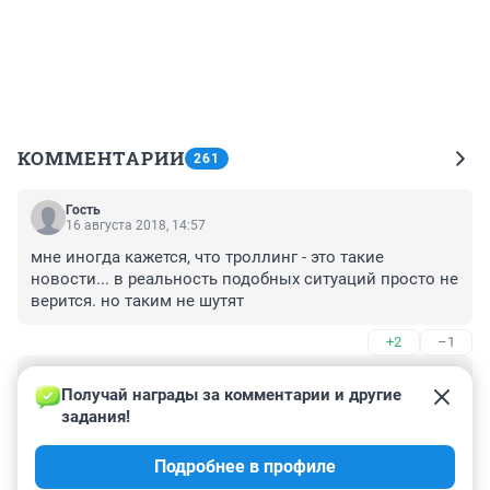
КОММЕНТАРИИ
261
Гость
16 августа 2018, 14:57
мне иногда кажется, что троллинг - это такие 
новости... в реальность подобных ситуаций просто не 
верится. но таким не шутят
+2
–1
Гость
16 августа 2018, 13:05
Получай награды за комментарии и другие 
задания!
Вспомнил счастливое советские детство, когда у всех 
детей страны была считалочка: "Вышел месяц из 
Подробнее в профиле
тумана, вынул ножик из кармана - буду резать, буду 
бить - все равно тебе голить!"
