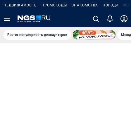
НЕДВИЖИМОСТЬ
ПРОМОКОДЫ
ЗНАКОМСТВА
ПОГОДА
ФО
Растет популярность дискаунтеров
Межд