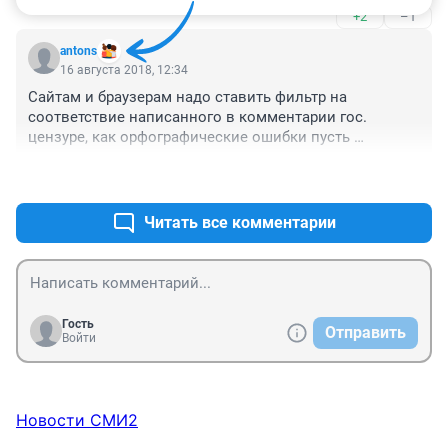
+2
–1
Надо же, сейчас всех пенсионеров можно в 
экстремисты и на нары :))

antons
Чую, НГС не опубликует :)
16 августа 2018, 12:34
Сайтам и браузерам надо ставить фильтр на 
соответствие написанного в комментарии гос. 
цензуре, как орфографические ошибки пусть 
подчёркивает недопустимые слова и предложения, а 
+1
–0
то так все на условке будем.
Читать все комментарии
Гость
Отправить
Войти
Новости СМИ2