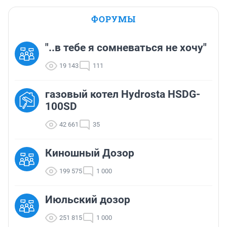
ФОРУМЫ
"..в тебе я сомневаться не хочу"
19 143
111
газовый котел Hydrosta HSDG-
100SD
42 661
35
Киношный Дозор
199 575
1 000
Июльский дозор
251 815
1 000