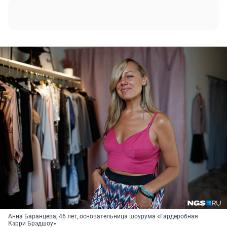
Анна Баранцева, 46 лет, основательница шоурума «Гардеробная
Кэрри Брэдшоу»