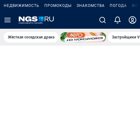
НЕДВИЖИМОСТЬ
ПРОМОКОДЫ
ЗНАКОМСТВА
ПОГОДА
ФО
Жёсткая соседская драка
Застройщики V