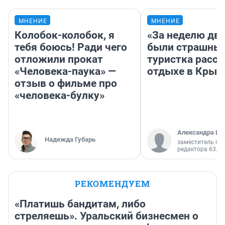
МНЕНИЕ
МНЕНИЕ
Колобок-колобок, я
«За неделю две
тебя боюсь! Ради чего
были страшные
отложили прокат
туристка расск
«Человека-паука» —
отдыхе в Крым
отзыв о фильме про
«человека-булку»
Александра Ис
Надежда Губарь
заместитель гл
редактора 63.RU
РЕКОМЕНДУЕМ
«Платишь бандитам, либо
стреляешь». Уральский бизнесмен о