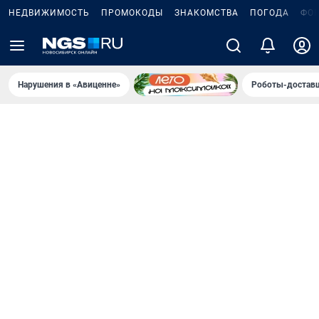
НЕДВИЖИМОСТЬ
ПРОМОКОДЫ
ЗНАКОМСТВА
ПОГОДА
ФО
Нарушения в «Авиценне»
Роботы-доставщ