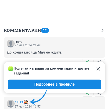
КОММЕНТАРИИ
12
Гость
27 мая 2024, 21:49
До конца месяца Мая не ждите.
+0
–0
Получай награды за комментарии и другие 
Гость
27 мая 2024, 17:08
задания!
Зависли две посылки с саженцами, сдохнут, 
Подробнее в профиле
наверное....
+0
–0
я111я
27 мая 2024, 16:57