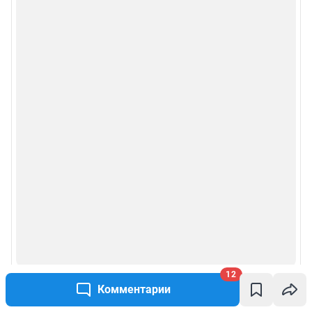
Руководством пользователя
Описанием функциональных характеристик ПО
Условиями использования веб-портала и политикой
конфиденциальности персональных данных
Веб-портал распространяется в виде интернет-сервиса, специальные
действия по установке на стороне пользователя не требуются
Политика использования cookies
Рекомендательные системы
Пользовательское соглашение сервиса «Подписка без баннерной
рекламы»
© ООО «Интернет Технологии»
12
Комментарии