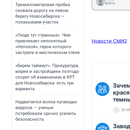
Войти
Трехкилометровая пробка
сковала дорогу на левом
берегу Новосибирска —
показываем участок
«Люди тут странные». Чем
Новости СМИ2
привлекает непонятный
«Непокой», герои которого
застряли в мистическом отеле
«Берем таймаут». Прокуратура,
мэрия и застройщики полгода
спорят об изменениях в КРТ
для Новосибирска: есть три
Зачем
варианта
крася
темны
Надвигается волна пугающих
вирусов — ученые
20 0
потребовали срочно усилить
безопасность
Завод