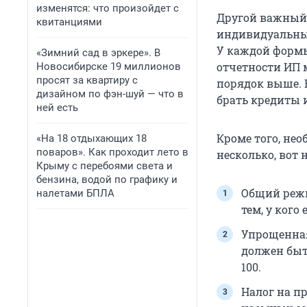
изменятся: что произойдет с
Другой важный 
квитанциями
индивидуальны
У каждой формы
«Зимний сад в эркере». В
отчетности ИП 
Новосибирске 19 миллионов
просят за квартиру с
порядок выше. 
дизайном по фэн-шуй — что в
брать кредиты 
ней есть
Кроме того, не
«На 18 отдыхающих 18
поваров». Как проходит лето в
несколько, вот
Крыму с перебоями света и
бензина, водой по графику и
Общий режи
налетами БПЛА
тем, у кого
Упрощенная
должен быть
100.
Налог на п