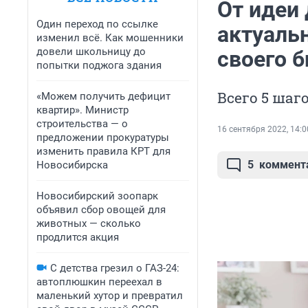
От идеи 
Один переход по ссылке
актуаль
изменил всё. Как мошенники
довели школьницу до
своего б
попытки поджога здания
Всего 5 ша
«Можем получить дефицит
квартир». Министр
строительства — о
16 сентября 2022, 14:0
предложении прокуратуры
изменить правила КРТ для
5
коммент
Новосибирска
Новосибирский зоопарк
объявил сбор овощей для
животных — сколько
продлится акция
С детства грезил о ГАЗ-24:
автоплюшкин переехал в
маленький хутор и превратил