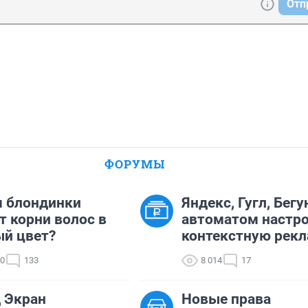
Отп
ФОРУМЫ
 блондинки
Яндекс, Гугл, Бегу
т корни волос в
автоматом настр
й цвет?
контекстную рекл
50
133
8 014
17
 Экран
Новые права