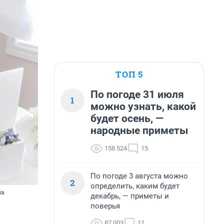
ТОП 5
По погоде 31 июля
1
можно узнать, какой
будет осень, —
народные приметы
158 524
15
По погоде 3 августа можно
2
определить, каким будет
ла
декабрь, — приметы и
поверья
87 003
11