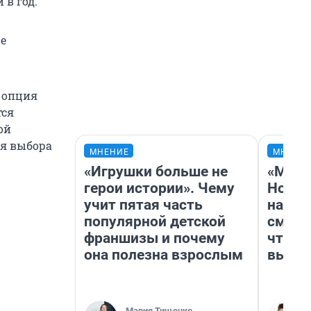
 в год.
е
а опция
тся
ой
ля выбора
МНЕНИЕ
МНЕНИ
«Игрушки больше не
«Мы в
герои истории». Чему
Нолан
учит пятая часть
настр
популярной детской
смотр
франшизы и почему
чтобы
она полезна взрослым
выгля
Мария Тищенко