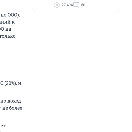
27 494
50
но ООО).
аний к
ОО на
только
 (20%), и
 но доход
 не более
ает