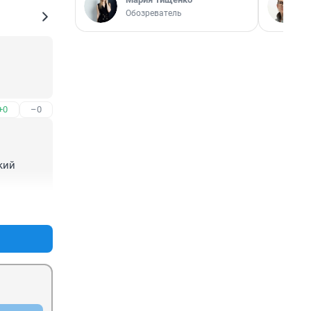
Обозреватель
+0
–0
ий 
+3
–4