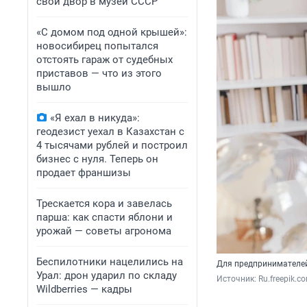
свой двор в музей СССР
«С домом под одной крышей»:
новосибирец попытался
отстоять гараж от судебных
приставов — что из этого
вышло
«Я ехал в никуда»:
геодезист уехал в Казахстан с
4 тысячами рублей и построил
бизнес с нуля. Теперь он
продает франшизы
Трескается кора и завелась
парша: как спасти яблони и
урожай — советы агронома
Беспилотники нацелились на
Для предпринимателей
Урал: дрон ударил по складу
Источник: 
Ru.freepik.c
Wildberries — кадры