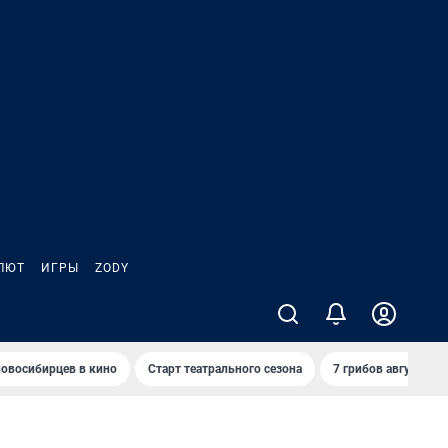
ЛЮТ
ИГРЫ
ZODY
овосибирцев в кино
Старт театрального сезона
7 грибов августа