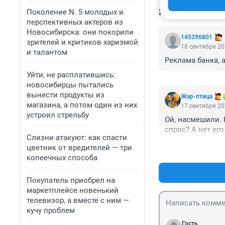
КОММЕНТАР
Поколение N. 5 молодых и
перспективных актеров из
Новосибирска: они покорили
145396801
зрителей и критиков харизмой
18 сентября 20
и талантом
Реклама банка, а
Уйти, не расплатившись:
новосибирцы пытались
вынести продукты из
Жар-птица
магазина, а потом один из них
17 сентября 20
устроил стрельбу
Ой, насмешили. 
спрос? А нет его
Слизни атакуют: как спасти
цветник от вредителей — три
копеечных способа
Покупатель приобрел на
маркетплейсе новенький
телевизор, а вместе с ним —
кучу проблем
Гость