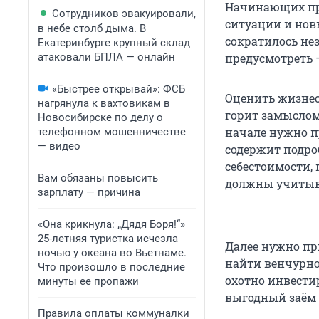
Начинающих пр
Сотрудников эвакуировали,
ситуации и нов
в небе столб дыма. В
сократилось не
Екатеринбурге крупный склад
атаковали БПЛА — онлайн
предусмотреть 
«Быстрее открывай»: ФСБ
Оценить жизнес
нагрянула к вахтовикам в
горит замыслом
Новосибирске по делу о
начале нужно п
телефонном мошенничестве
— видео
содержит подро
себестоимости,
Вам обязаны повысить
должны учитыва
зарплату — причина
«Она крикнула: „Дядя Боря!“»
25-летняя туристка исчезла
Далее нужно пр
ночью у океана во Вьетнаме.
найти венчурно
Что произошло в последние
охотно инвести
минуты ее пропажи
выгодный заём 
Правила оплаты коммуналки