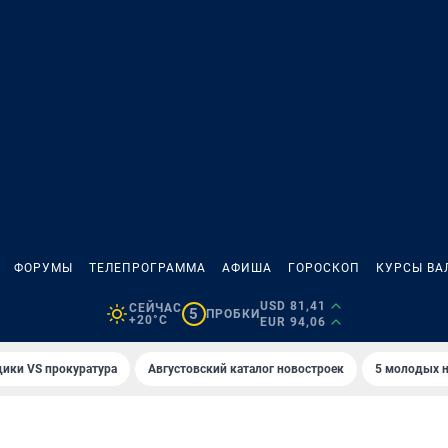
ФОРУМЫ
ТЕЛЕПРОГРАММА
АФИША
ГОРОСКОП
КУРСЫ ВА
USD 81,41
СЕЙЧАС
5
ПРОБКИ
+20°C
EUR 94,06
ики VS прокуратура
Августовский каталог новостроек
5 молодых н