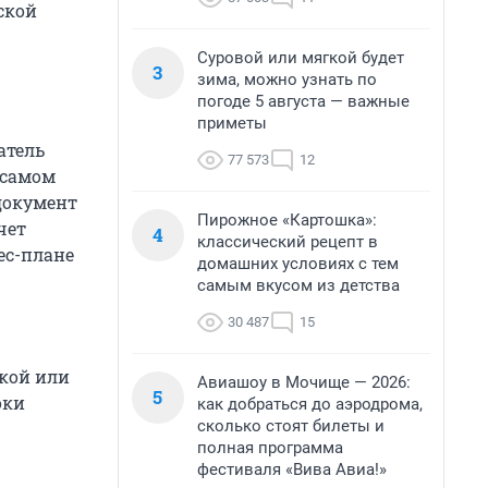
ской
Суровой или мягкой будет
3
зима, можно узнать по
погоде 5 августа — важные
приметы
атель
77 573
12
 самом
документ
Пирожное «Картошка»:
чет
4
классический рецепт в
ес-плане
домашних условиях с тем
самым вкусом из детства
30 487
15
кой или
Авиашоу в Мочище — 2026:
5
оки
как добраться до аэродрома,
сколько стоят билеты и
полная программа
фестиваля «Вива Авиа!»