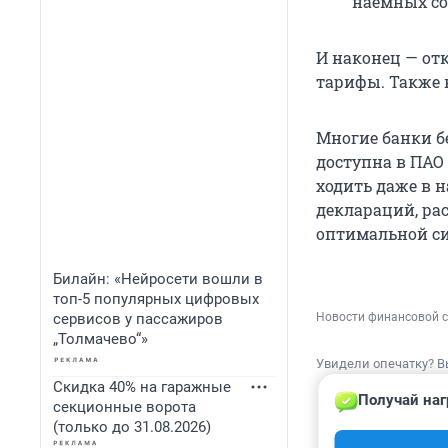
наемных сот
И наконец — от
тарифы. Также 
Многие банки б
доступна в ПAO
ходить даже в 
деклараций, ра
оптимальной си
Билайн: «Нейросети вошли в
топ-5 популярных цифровых
сервисов у пассажиров
Новости финансовой 
„Толмачево“»
Увидели опечатку? В
Скидка 40% на гаражные
Получай наг
секционные ворота
(только до 31.08.2026)