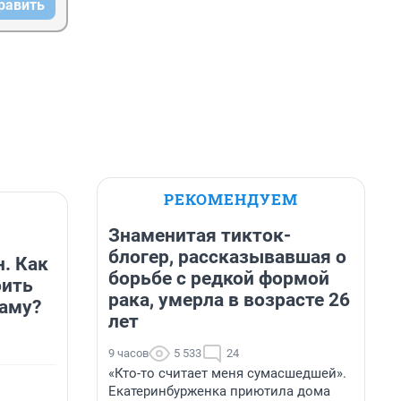
равить
РЕКОМЕНДУЕМ
Знаменитая тикток-
блогер, рассказывавшая о
н. Как
борьбе с редкой формой
оить
рака, умерла в возрасте 26
аму?
лет
9 часов
5 533
24
«Кто-то считает меня сумасшедшей».
Екатеринбурженка приютила дома