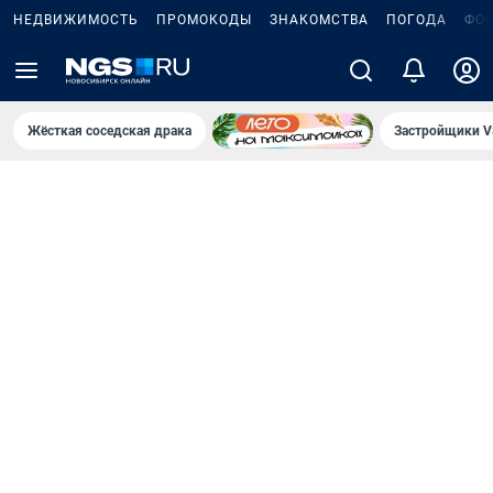
НЕДВИЖИМОСТЬ
ПРОМОКОДЫ
ЗНАКОМСТВА
ПОГОДА
ФО
Жёсткая соседская драка
Застройщики V