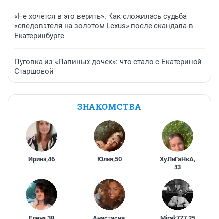
«Не хочется в это верить». Как сложилась судьба
«следователя на золотом Lexus» после скандала в
Екатеринбурге
Пуговка из «Папиных дочек»: что стало с Екатериной
Старшовой
ЗНАКОМСТВА
Ирина
,
46
Юлия
,
50
ХуЛиГаНкА
,
43
Елена
,
38
Анастасия
,
Mirak777
,
25