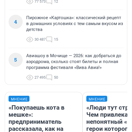
77 573
12
Пирожное «Картошка»: классический рецепт
4
в домашних условиях с тем самым вкусом из
детства
30 487
15
Авиашоу в Мочище — 2026: как добраться до
5
аэродрома, сколько стоят билеты и полная
программа фестиваля «Вива Авиа!»
27 495
50
МНЕНИЕ
МНЕНИЕ
«Покупаешь кота в
«Люди тут стр
мешке»:
Чем привлекае
предприниматель
непонятный «Н
рассказала, как на
герои которого