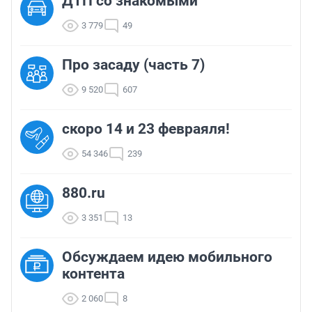
ДТП со знакомыми
3 779
49
Про засаду (часть 7)
9 520
607
скоро 14 и 23 февраяля!
54 346
239
880.ru
3 351
13
Обсуждаем идею мобильного
контента
2 060
8