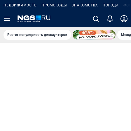
НЕДВИЖИМОСТЬ
ПРОМОКОДЫ
ЗНАКОМСТВА
ПОГОДА
ФО
Растет популярность дискаунтеров
Межд