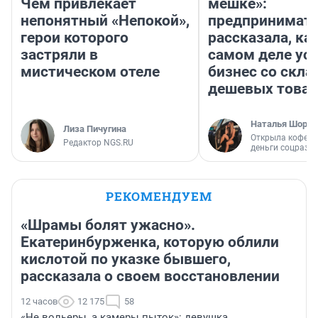
Чем привлекает
мешке»:
непонятный «Непокой»,
предпринимат
герои которого
рассказала, как
застряли в
самом деле ус
мистическом отеле
бизнес со скл
дешевых това
Наталья Шорох
Лиза Пичугина
Открыла кофейн
Редактор NGS.RU
деньги соцразв
РЕКОМЕНДУЕМ
«Шрамы болят ужасно».
Екатеринбурженка, которую облили
кислотой по указке бывшего,
рассказала о своем восстановлении
12 часов
12 175
58
«Не вольеры, а камеры пыток»: девушка