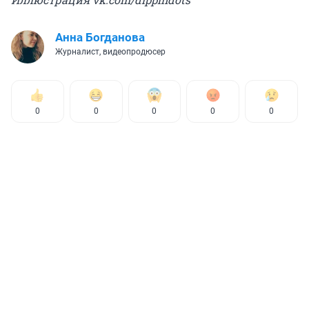
Анна Богданова
Журналист, видеопродюсер
0
0
0
0
0