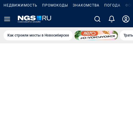
НЕДВИЖИМОСТЬ
ПРОМОКОДЫ
ЗНАКОМСТВА
ПОГОДА
ФО
Как строили мосты в Новосибирске
Траты