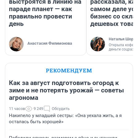
выстроятся в линию на
рассказала, как
параде планет — как
самом деле ус
правильно провести
бизнес со скл
день
дешевых това
Наталья Шорох
Анастасия Филимонова
Открыла кофейн
деньги соцразв
РЕКОМЕНДУЕМ
Как за август подготовить огород к
зиме и не потерять урожай — советы
агронома
11 часов
9 249
Обсудить
Накипело у младшей сестры: «Она уехала жить, а я
осталась быть хорошей»