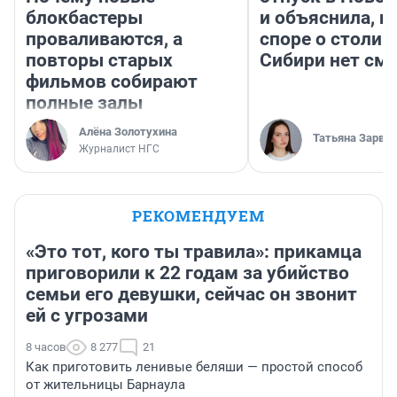
блокбастеры
и объяснила, п
проваливаются, а
споре о столиц
повторы старых
Сибири нет см
фильмов собирают
полные залы
Алёна Золотухина
Татьяна Зарва
Журналист НГС
РЕКОМЕНДУЕМ
«Это тот, кого ты травила»: прикамца
приговорили к 22 годам за убийство
семьи его девушки, сейчас он звонит
ей с угрозами
8 часов
8 277
21
Как приготовить ленивые беляши — простой способ
от жительницы Барнаула