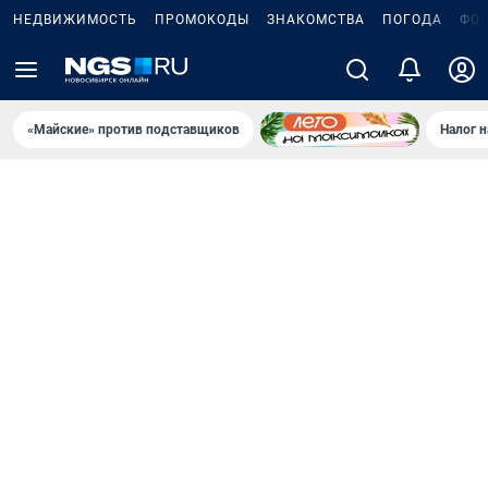
НЕДВИЖИМОСТЬ
ПРОМОКОДЫ
ЗНАКОМСТВА
ПОГОДА
ФО
«Майские» против подставщиков
Налог 