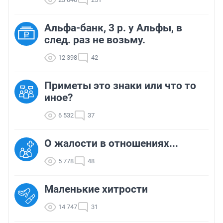
Альфа-банк, 3 р. у Альфы, в
след. раз не возьму.
12 398
42
Приметы это знаки или что то
иное?
6 532
37
О жалости в отношениях...
5 778
48
Маленькие хитрости
14 747
31