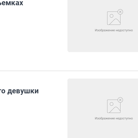
ъемках
то девушки