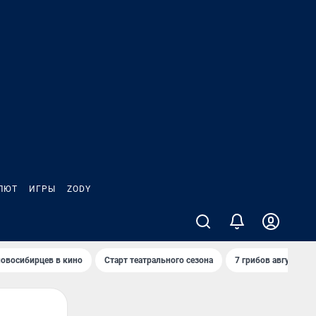
ЛЮТ
ИГРЫ
ZODY
овосибирцев в кино
Старт театрального сезона
7 грибов августа