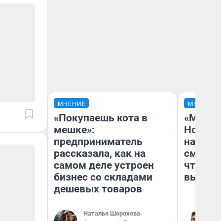
МНЕНИЕ
МНЕНИЕ
«Покупаешь кота в
«Мы ви
мешке»:
Нолана
предприниматель
настро
рассказала, как на
смотре
самом деле устроен
чтобы 
бизнес со складами
выгляд
дешевых товаров
Наталья Шорохова
На