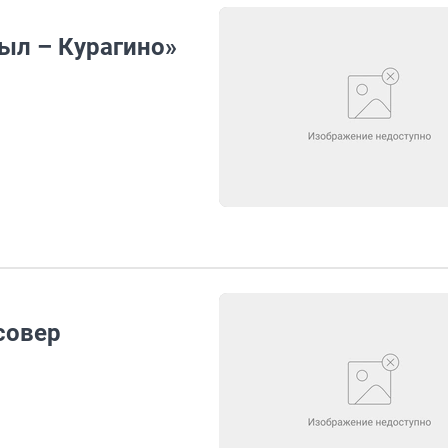
ыл – Курагино»
совер