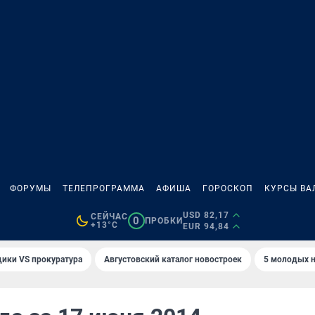
ФОРУМЫ
ТЕЛЕПРОГРАММА
АФИША
ГОРОСКОП
КУРСЫ ВА
USD 82,17
СЕЙЧАС
0
ПРОБКИ
+13°C
EUR 94,84
ики VS прокуратура
Августовский каталог новостроек
5 молодых н