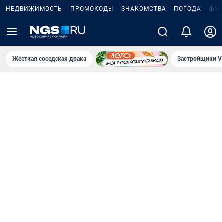
НЕДВИЖИМОСТЬ
ПРОМОКОДЫ
ЗНАКОМСТВА
ПОГОДА
ФО
Жёсткая соседская драка
Застройщики V