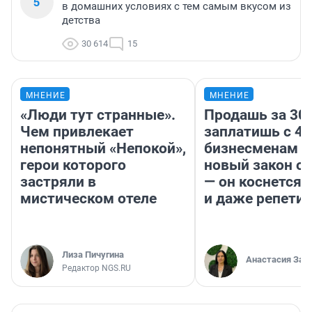
5
в домашних условиях с тем самым вкусом из
детства
30 614
15
МНЕНИЕ
МНЕНИЕ
«Люди тут странные».
Продашь за 300
Чем привлекает
заплатишь с 40
непонятный «Непокой»,
бизнесменам г
герои которого
новый закон о 
застряли в
— он коснется 
мистическом отеле
и даже репети
Лиза Пичугина
Анастасия Зав
Редактор NGS.RU