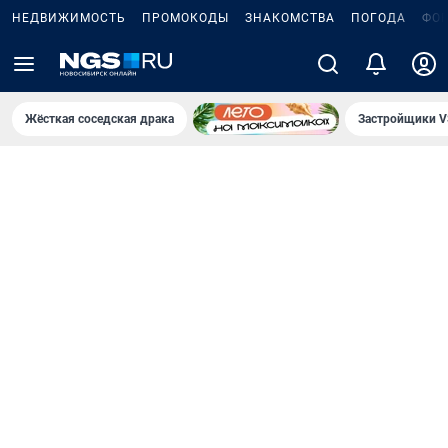
НЕДВИЖИМОСТЬ
ПРОМОКОДЫ
ЗНАКОМСТВА
ПОГОДА
ФО
Жёсткая соседская драка
Застройщики V