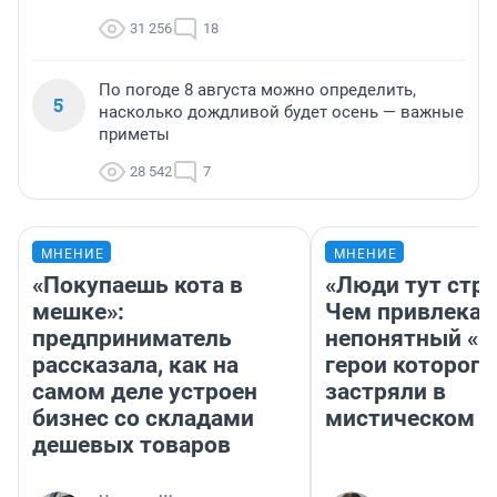
31 256
18
По погоде 8 августа можно определить,
5
насколько дождливой будет осень — важные
приметы
28 542
7
МНЕНИЕ
МНЕНИЕ
«Покупаешь кота в
«Люди тут стр
мешке»:
Чем привлекае
предприниматель
непонятный «Н
рассказала, как на
герои которого
самом деле устроен
застряли в
бизнес со складами
мистическом о
дешевых товаров