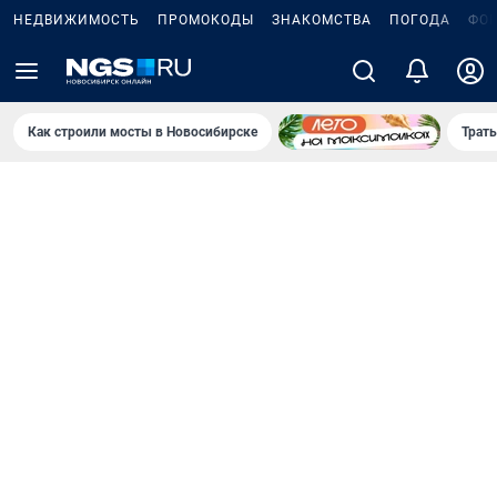
НЕДВИЖИМОСТЬ
ПРОМОКОДЫ
ЗНАКОМСТВА
ПОГОДА
ФО
Как строили мосты в Новосибирске
Траты