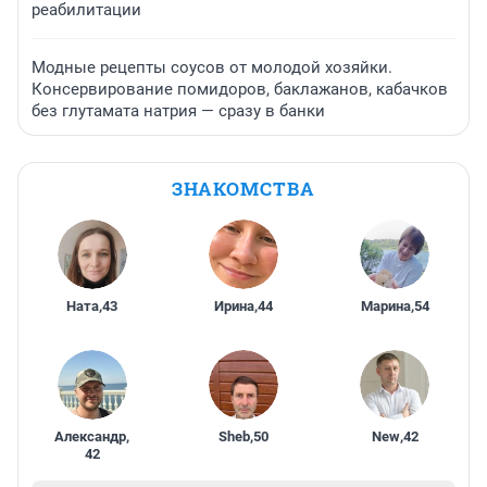
реабилитации
Модные рецепты соусов от молодой хозяйки.
Консервирование помидоров, баклажанов, кабачков
без глутамата натрия — сразу в банки
ЗНАКОМСТВА
Ната
,
43
Ирина
,
44
Марина
,
54
Александр
,
Sheb
,
50
New
,
42
42