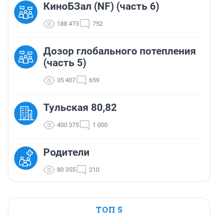
КиноБЗал (NF) (часть 6)
188 473
752
Дозор глобального потепления
(часть 5)
35 407
659
Тульская 80,82
400 375
1 000
Родители
80 355
210
ТОП 5