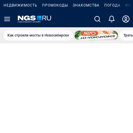
НЕДВИЖИМОСТЬ
ПРОМОКОДЫ
ЗНАКОМСТВА
ПОГОДА
ФО
Как строили мосты в Новосибирске
Траты