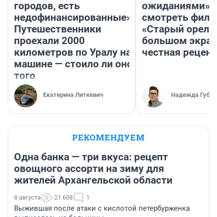
городов, есть
ожиданиями»: 
недофинансированные».
смотреть фил
Путешественники
«Старый орел» 
проехали 2000
большом экран
километров по Уралу на
честная рецен
машине — стоило ли оно
того
Екатерина Литкевич
Надежда Губар
РЕКОМЕНДУЕМ
Одна банка — три вкуса: рецепт
овощного ассорти на зиму для
жителей Архангельской области
8 августа
21 608
1
Выжившая после атаки с кислотой петербурженка