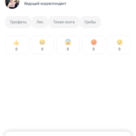
Ведущий корреспондент
Трюфель
Лес
Тихая охота
Грибы
0
0
0
0
0