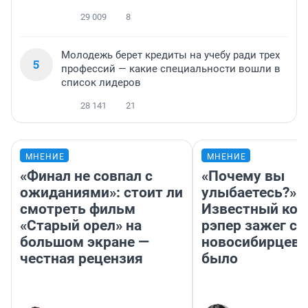
29 009
8
Молодежь берет кредиты на учебу ради трех
5
профессий — какие специальности вошли в
список лидеров
28 141
21
МНЕНИЕ
МНЕНИЕ
«Финал не совпал с
«Почему вы
ожиданиями»: стоит ли
улыбаетесь?»
смотреть фильм
Известный кор
«Старый орел» на
рэпер зажег с 
большом экране —
новосибирцев: 
честная рецензия
было