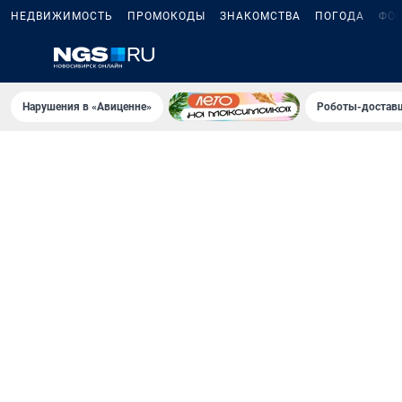
НЕДВИЖИМОСТЬ
ПРОМОКОДЫ
ЗНАКОМСТВА
ПОГОДА
ФО
Нарушения в «Авиценне»
Роботы-доставщ