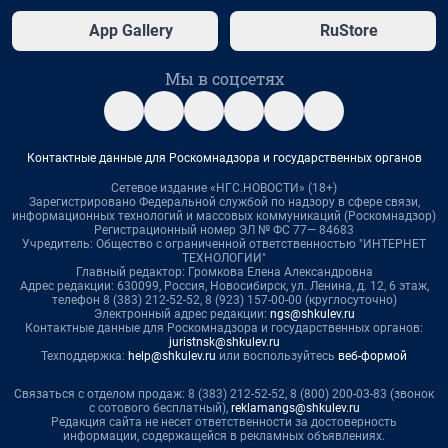
App Gallery
RuStore
Мы в соцсетях
Контактные данные для Роскомнадзора и государственных органов
Сетевое издание «НГС.НОВОСТИ» (18+)
Зарегистрировано Федеральной службой по надзору в сфере связи,
информационных технологий и массовых коммуникаций (Роскомнадзор)
Регистрационный номер ЭЛ № ФС 77— 84683
Учредитель: Общество с ограниченной ответственностью "ИНТЕРНЕТ
ТЕХНОЛОГИИ"
Главный редактор: Громкова Елена Александровна
Адрес редакции: 630099, Россия, Новосибирск, ул. Ленина, д. 12, 6 этаж,
телефон 8 (383) 212-52-52, 8 (923) 157-00-00 (круглосуточно)
Электронный адрес редакции:
ngs@shkulev.ru
Контактные данные для Роскомнадзора и государственных органов:
juristnsk@shkulev.ru
Техподдержка:
help@shkulev.ru
или воспользуйтесь
веб-формой
Связаться с отделом продаж: 8 (383) 212-52-52, 8 (800) 200-03-83 (звонок
с сотового бесплатный),
reklamangs@shkulev.ru
Редакция сайта не несет ответственности за достоверность
информации, содержащейся в рекламных объявлениях.