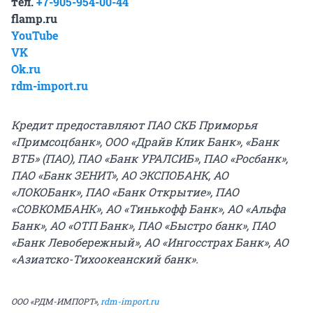
тел.
+7-905-954-00-44
flamp.ru
YouTube
VK
Ok.ru
rdm-import.ru
Кредит предоставляют ПАО СКБ Приморья
«Примсоцбанк», ООО «Драйв Клик Банк», «Банк
ВТБ» (ПАО), ПАО «Банк УРАЛСИБ», ПАО «Росбанк»,
ПАО «Банк ЗЕНИТ», АО
ЭКСПОБАНК
, АО
«ЛОКОБанк», ПАО «Банк Открытие», ПАО
«СОВКОМБАНК», АО «Тинькофф Банк», АО «Альфа
Банк», АО «ОТП Банк», ПАО «Быстро банк», ПАО
«Банк Левобережный», АО «Ингосстрах Банк», АО
«Азиатско-Тихоокеанский банк».
ООО «РДМ-ИМПОРТ»,
rdm-import.ru