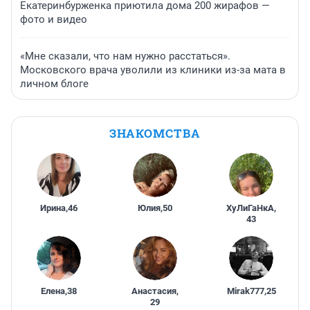
Екатеринбурженка приютила дома 200 жирафов —
фото и видео
«Мне сказали, что нам нужно расстаться».
Московского врача уволили из клиники из-за мата в
личном блоге
ЗНАКОМСТВА
Ирина
,
46
Юлия
,
50
ХуЛиГаНкА
,
43
Елена
,
38
Анастасия
,
Mirak777
,
25
29