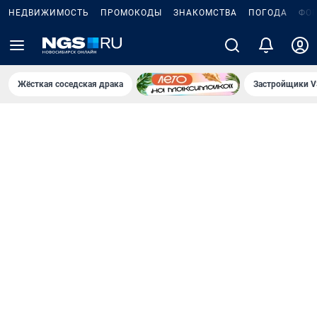
НЕДВИЖИМОСТЬ
ПРОМОКОДЫ
ЗНАКОМСТВА
ПОГОДА
ФО
Жёсткая соседская драка
Застройщики V