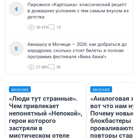
Пирожное «Картошка»: классический рецепт
4
в домашних условиях с тем самым вкусом из
детства
30 474
15
Авиашоу в Мочище — 2026: как добраться до
5
аэродрома, сколько стоят билеты и полная
программа фестиваля «Вива Авиа!»
27 485
50
МНЕНИЕ
МНЕНИЕ
«Люди тут странные».
«Аналоговая ж
Чем привлекает
вот что нам ну
непонятный «Непокой»,
Почему новые
герои которого
блокбастеры
застряли в
проваливаются,
мистическом отеле
повторы стары