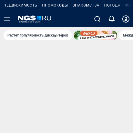
НЕДВИЖИМОСТЬ
ПРОМОКОДЫ
ЗНАКОМСТВА
ПОГОДА
ФО
Растет популярность дискаунтеров
Межд