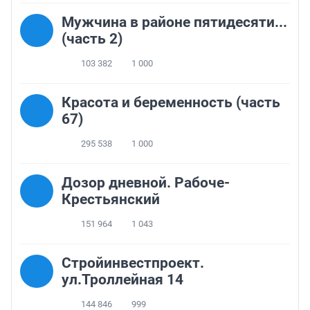
Мужчина в районе пятидесяти...
(часть 2)
103 382
1 000
Красота и беременность (часть
67)
295 538
1 000
Дозор дневной. Рабоче-
Крестьянский
151 964
1 043
Стройинвестпроект.
ул.Троллейная 14
144 846
999