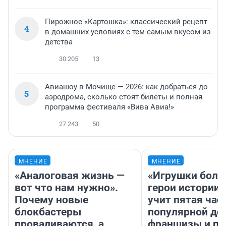
Пирожное «Картошка»: классический рецепт
4
в домашних условиях с тем самым вкусом из
детства
30 205
13
Авиашоу в Мочище — 2026: как добраться до
5
аэродрома, сколько стоят билеты и полная
программа фестиваля «Вива Авиа!»
27 243
50
МНЕНИЕ
МНЕНИЕ
«Аналоговая жизнь —
«Игрушки боль
вот что нам нужно».
герои истории»
Почему новые
учит пятая час
блокбастеры
популярной де
проваливаются, а
франшизы и п