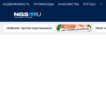
НЕДВИЖИМОСТЬ
ПРОМОКОДЫ
ЗНАКОМСТВА
ПОГОДА
ФО
«Майские» против подставщиков
Налог 