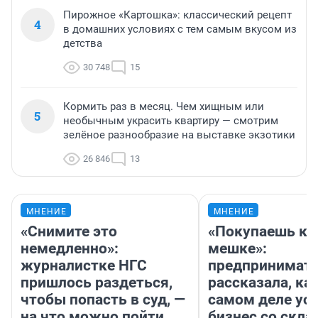
Пирожное «Картошка»: классический рецепт
4
в домашних условиях с тем самым вкусом из
детства
30 748
15
Кормить раз в месяц. Чем хищным или
5
необычным украсить квартиру — смотрим
зелёное разнообразие на выставке экзотики
26 846
13
МНЕНИЕ
МНЕНИЕ
«Снимите это
«Покупаешь ко
немедленно»:
мешке»:
журналистке НГС
предпринимат
пришлось раздеться,
рассказала, как
чтобы попасть в суд, —
самом деле ус
на что можно пойти
бизнес со скл