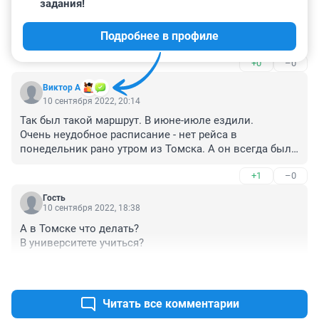
задания!
Гость
11 сентября 2022, 08:24
Подробнее в профиле
Стареешь наверное...
+0
–0
Виктор А
10 сентября 2022, 20:14
Так был такой маршрут. В июне-июле ездили.

Очень неудобное расписание - нет рейса в 
понедельник рано утром из Томска. А он всегда был 
полон, кассир Томского ж.д. вокзала, говорит, что 
+1
–0
много денег потеряла ж.д. с отменой этого рейса , а 
кассир автовокзала рядом говорит - с отменой этого 
Гость
рейса "зажили" томские мелкие перевозчики на 
10 сентября 2022, 18:38
микроавтобусах, и частники- бомбилы... Кому-то это 
А в Томске что делать?

было нужно...
В университете учиться?
+1
–0
Читать все комментарии