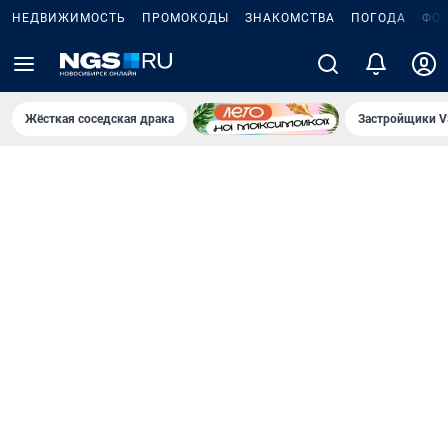
НЕДВИЖИМОСТЬ
ПРОМОКОДЫ
ЗНАКОМСТВА
ПОГОДА
ФО
Жёсткая соседская драка
Застройщики V