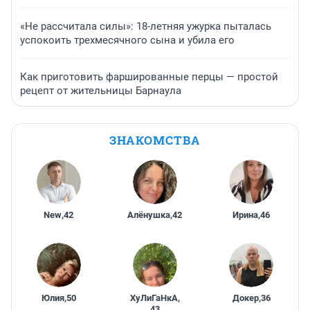
«Не рассчитала силы»: 18-летняя ужурка пыталась
успокоить трехмесячного сына и убила его
Как приготовить фаршированные перцы — простой
рецепт от жительницы Барнаула
ЗНАКОМСТВА
New
,
42
Алёнушка
,
42
Ирина
,
46
Юлия
,
50
ХуЛиГаНкА
,
Докер
,
36
43