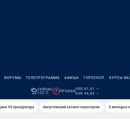
ФОРУМЫ
ТЕЛЕПРОГРАММА
АФИША
ГОРОСКОП
КУРСЫ ВА
USD 81,41
СЕЙЧАС
7
ПРОБКИ
+22°C
EUR 94,06
ики VS прокуратура
Августовский каталог новостроек
5 молодых н