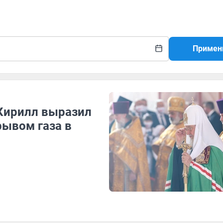
Примен
Кирилл выразил
рывом газа в