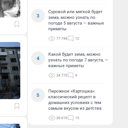
Суровой или мягкой будет
3
зима, можно узнать по
погоде 5 августа — важные
приметы
77 744
12
Какой будет зима, можно
4
узнать по погоде 7 августа, —
важные приметы
34 775
9
Пирожное «Картошка»:
5
классический рецепт в
домашних условиях с тем
самым вкусом из детства
30 619
15