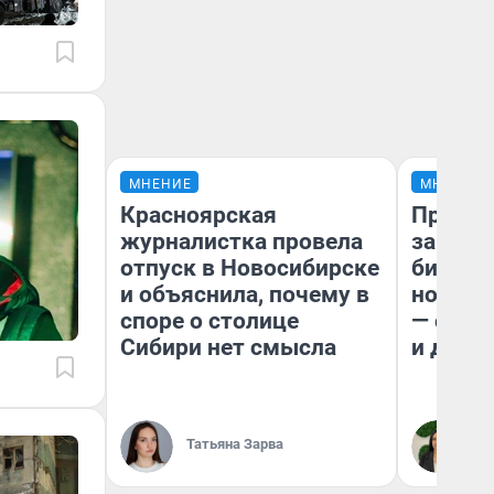
МНЕНИЕ
МНЕНИЕ
Красноярская
Продаш
журналистка провела
заплат
отпуск в Новосибирске
бизнес
и объяснила, почему в
новый 
споре о столице
— он к
Сибири нет смысла
и даже
Татьяна Зарва
Ан