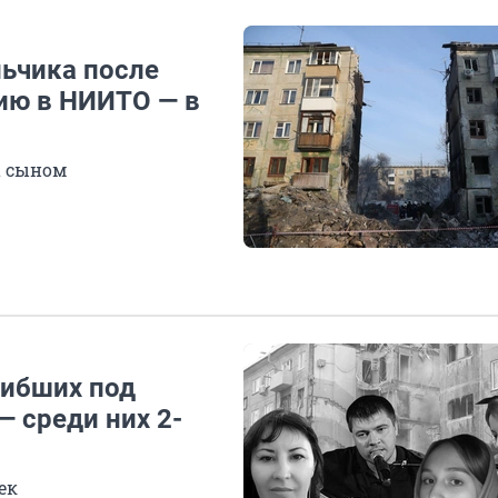
льчика после
ию в НИИТО — в
а сыном
гибших под
 среди них 2-
ек