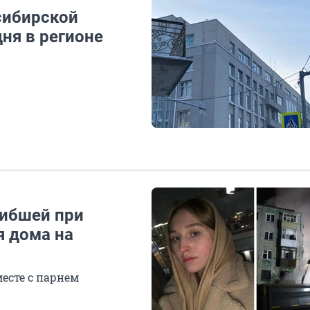
сибирской
дня в регионе
гибшей при
я дома на
есте с парнем