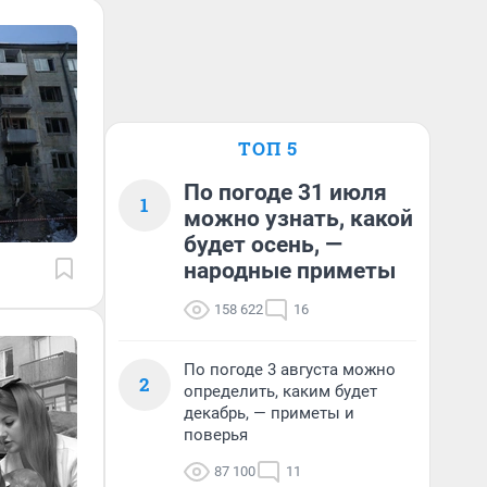
ТОП 5
По погоде 31 июля
1
можно узнать, какой
будет осень, —
народные приметы
158 622
16
По погоде 3 августа можно
2
определить, каким будет
декабрь, — приметы и
поверья
87 100
11