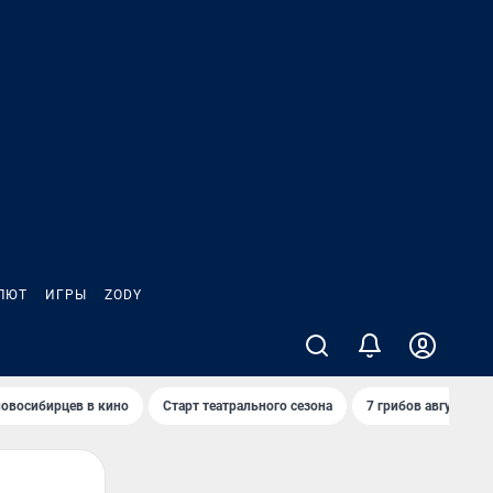
ЛЮТ
ИГРЫ
ZODY
овосибирцев в кино
Старт театрального сезона
7 грибов августа