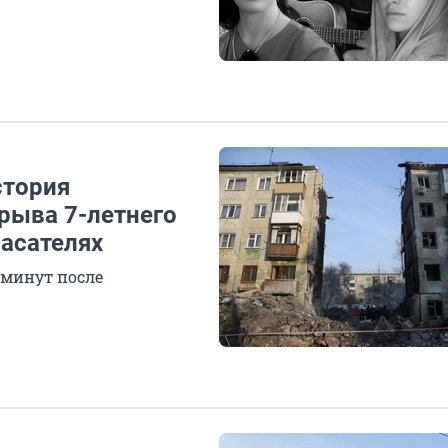
стория
рыва 7-летнего
пасателях
 минут после