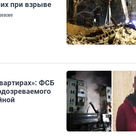
ших при взрыве
ление
вартирах»: ФСБ
одозреваемого
йной