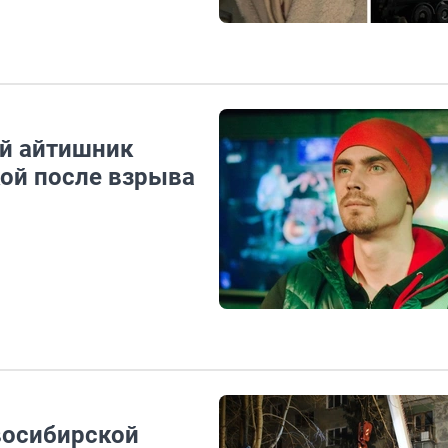
ий айтишник
кой после взрыва
восибирской