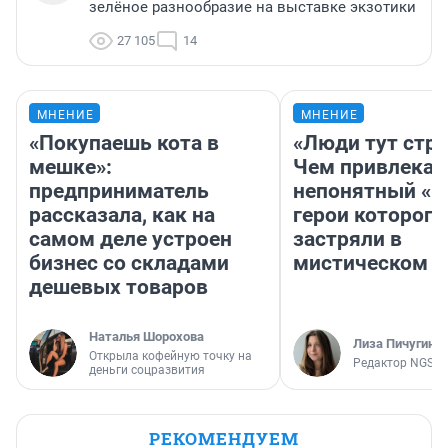
зелёное разнообразие на выставке экзотики
27 105
14
МНЕНИЕ
МНЕНИЕ
«Покупаешь кота в
«Люди тут стр
мешке»:
Чем привлекае
предприниматель
непонятный «Н
рассказала, как на
герои которого
самом деле устроен
застряли в
бизнес со складами
мистическом о
дешевых товаров
Наталья Шорохова
Лиза Пичугина
Открыла кофейную точку на
Редактор NGS.R
деньги соцразвития
РЕКОМЕНДУЕМ