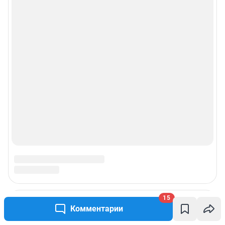
Реклама на сайте
Прайс-лист
О компании
Наши награды
Наши вакансии
Техподдержка
Предвыборная агитация
Статистика канала в MAX
15
Комментарии
Все города сети