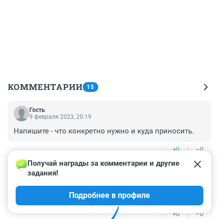
КОММЕНТАРИИ
15
Гость
9 февраля 2023, 20:19
Напишите - что конкретно нужно и куда приносить.
+0
–0
Получай награды за комментарии и другие 
Гость
9 февраля 2023, 18:38
задания!
Школа уже не принимает помощь, Дуси Ковальчук 16 
Подробнее в профиле
- Соцзащита
+0
–0