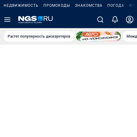
НЕДВИЖИМОСТЬ
ПРОМОКОДЫ
ЗНАКОМСТВА
ПОГОДА
ФО
Растет популярность дискаунтеров
Межд