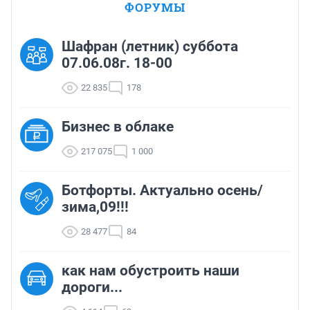
ФОРУМЫ
Шафран (летник) суббота
07.06.08г. 18-00
22 835
178
Бизнес в облаке
217 075
1 000
Ботфорты. Актуально осень/
зима,09!!!
28 477
84
как нам обустроить наши
дороги...