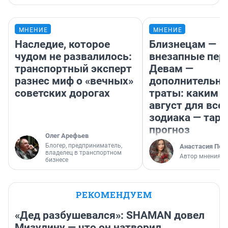
МНЕНИЕ
МНЕНИЕ
Наследие, которое
Близнецам —
чудом не развалилось:
внезапные пер
транспортный эксперт
Девам —
разнес миф о «вечных»
дополнительн
советских дорогах
траты: каким б
август для все
зодиака — таро
прогноз
Олег Арефьев
Блогер, предприниматель,
Анастасия Пер
владелец в транспортном
Автор мнения
бизнесе
РЕКОМЕНДУЕМ
«Дед разбушевался»: SHAMAN довел
Мизулину — что он натворил