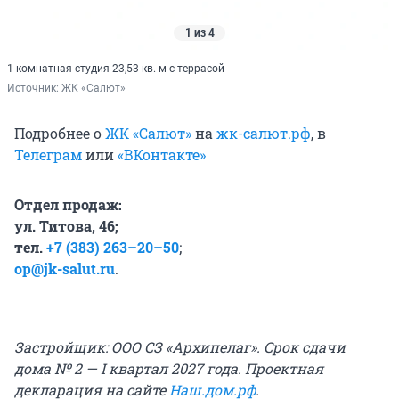
1 из 4
1-комнатная студия 23,53 кв. м с террасой
Источник: 
ЖК «Салют»
Подробнее о
ЖК «Салют»
на
жк-салют.рф
, в
Телеграм
или
«ВКонтакте»
Отдел продаж:
ул. Титова, 46;
тел.
+7 (383) 263–20–50
;
op@jk-salut.ru
.
Застройщик: ООО СЗ «Архипелаг». Срок сдачи
дома
№ 2
—
I квартал
2027 года. Проектная
декларация на сайте
Наш.дом.рф
.