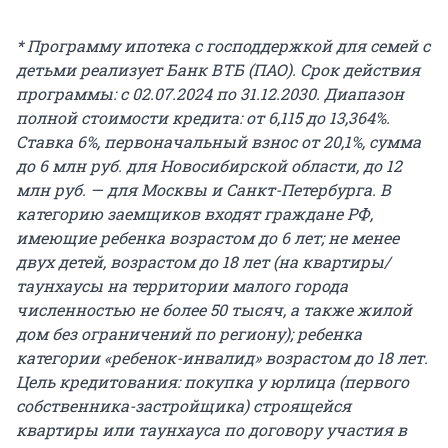
* Программу ипотека с господдержкой для семей с
детьми реализует Банк ВТБ (ПАО). Срок действия
программы: с 02.07.2024 по 31.12.2030. Диапазон
полной стоимости кредита: от 6,115 до 13,364%.
Ставка 6%, первоначальный взнос от 20,1%, сумма
до
6 млн
руб. для Новосибирской области, до 12
млн руб. — для Москвы и Санкт-Петербурга. В
категорию заемщиков входят граждане РФ,
имеющие ребенка возрастом до
6 лет
; не менее
двух детей, возрастом до
18 лет
(на квартиры/
таунхаусы на территории малого города
численностью не более 50 тысяч, а также жилой
дом без ограничений по региону); ребенка
категории «ребенок-инвалид» возрастом до 18 лет.
Цель кредитования: покупка у юрлица (первого
собственника-застройщика) строящейся
квартиры или таунхауса по договору участия в