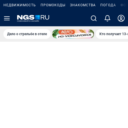
НЕДВИЖИМОСТЬ
ПРОМОКОДЫ
ЗНАКОМСТВА
ПОГОДА
ФО
Дело о стрельбе в отеле
Кто получает 13-