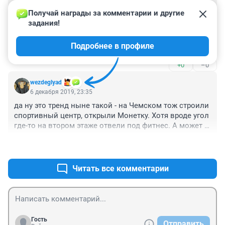
Гость
20 декабря 2019, 09:55
Получай награды за комментарии и другие 
задания!
У нас на микрорайоне тоже самое. Есенина 31/2 в 
2013 году начинали строить физкультурно 
Подробнее в профиле
оздоровительный центр, в 2019 году вуаля магазин 
Пятерочка
+0
–0
wezdeglyad
6 декабря 2019, 23:35
да ну это тренд ныне такой - на Чемском тож строили 
спортивный центр, открыли Монетку. Хотя вроде угол 
где-то на втором этаже отвели под фитнес. А может 
нет...
+0
–0
Читать все комментарии
Гость
Отправить