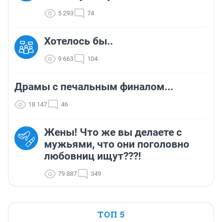
5 293
74
Хотелось бы..
9 663
104
Драмы с печальным финалом...
18 147
46
Жены! Что же вы делаете с
мужьями, что они поголовно
любовниц ищут???!
79 887
349
ТОП 5