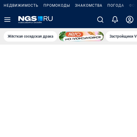
НЕДВИЖИМОСТЬ
ПРОМОКОДЫ
ЗНАКОМСТВА
ПОГОДА
ФО
Жёсткая соседская драка
Застройщики V