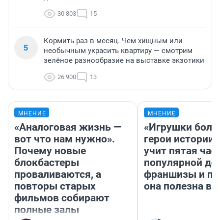
30 803
15
Кормить раз в месяц. Чем хищным или
5
необычным украсить квартиру — смотрим
зелёное разнообразие на выставке экзотики
26 900
13
МНЕНИЕ
МНЕНИЕ
«Аналоговая жизнь —
«Игрушки боль
вот что нам нужно».
герои истории»
Почему новые
учит пятая час
блокбастеры
популярной де
проваливаются, а
франшизы и п
повторы старых
она полезна в
фильмов собирают
полные залы