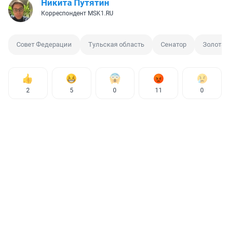
Никита Путятин
Корреспондент MSK1.RU
Совет Федерации
Тульская область
Сенатор
Золотая
2
5
0
11
0