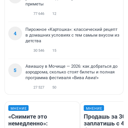
приметы
77 646
12
Пирожное «Картошка»: классический рецепт
4
в домашних условиях с тем самым вкусом из
детства
30 546
15
Авиашоу в Мочище — 2026: как добраться до
5
аэродрома, сколько стоят билеты и полная
программа фестиваля «Вива Авиа!»
27 527
50
МНЕНИЕ
МНЕНИЕ
«Снимите это
Продашь за 300
немедленно»:
заплатишь с 40