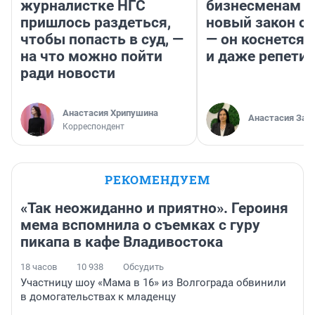
журналистке НГС
бизнесменам г
пришлось раздеться,
новый закон о 
чтобы попасть в суд, —
— он коснется 
на что можно пойти
и даже репети
ради новости
Анастасия Хрипушина
Анастасия Зав
Корреспондент
РЕКОМЕНДУЕМ
«Так неожиданно и приятно». Героиня
мема вспомнила о съемках с гуру
пикапа в кафе Владивостока
18 часов
10 938
Обсудить
Участницу шоу «Мама в 16» из Волгограда обвинили
в домогательствах к младенцу