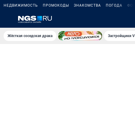
НЕДВИЖИМОСТЬ
ПРОМОКОДЫ
ЗНАКОМСТВА
ПОГОДА
ФО
Жёсткая соседская драка
Застройщики V