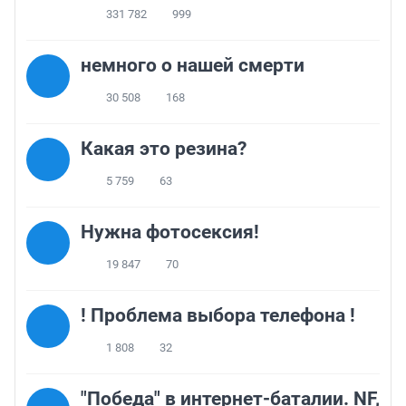
331 782
999
немного о нашей смерти
30 508
168
Какая это резина?
5 759
63
Нужна фотосексия!
19 847
70
! Проблема выбора телефона !
1 808
32
"Победа" в интернет-баталии. NF,