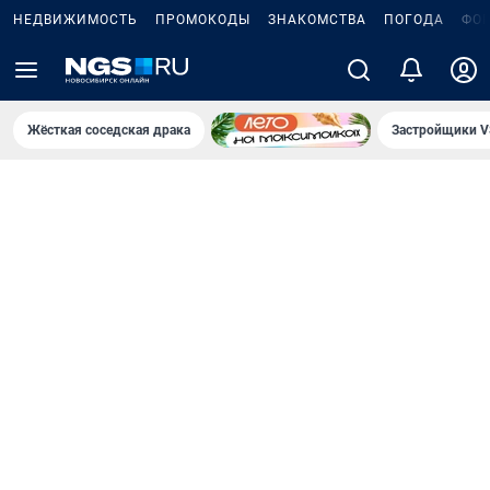
НЕДВИЖИМОСТЬ
ПРОМОКОДЫ
ЗНАКОМСТВА
ПОГОДА
ФО
Жёсткая соседская драка
Застройщики V