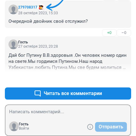
279708317
28 октября 2023, 15:33
Очередной двойник своё отслужил?
+0
–0
Гость
27 октября 2023, 20:28
Дай бог Путину В.В.здоровыя .Он человек номер один 
на свете.Мы гордимся Путином.Наш народ 
Узбекистан любить Путина.Мы све будем молиться за 
Путину .Лучше Путина не кто не может так возглавить 
+0
–0
государством.Слава Путину.
Читать все комментарии
Гость
Отправить
Войти