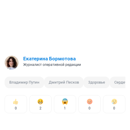
Екатерина Бормотова
Журналист оперативной редакции
Владимир Путин
Дмитрий Песков
Здоровье
Сердечн
0
2
1
0
0