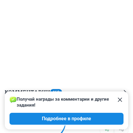
КОММЕНТАРИИ
462
Получай награды за комментарии и другие 
задания!
Гость
3 ноября 2023, 05:16
Подробнее в профиле
Здоровья и терпения нашему уважаемому ВВПУТИНУ!
+0
–0