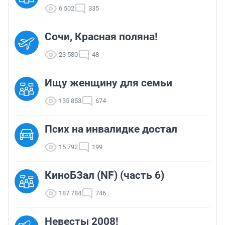
6 502
335
Сочи, Красная поляна!
23 580
48
Ищу женщину для семьи
135 853
674
Псих на инвалидке достал
15 792
199
КиноБЗал (NF) (часть 6)
187 784
746
Невесты 2008!