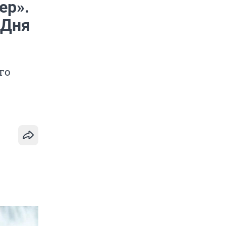
ер».
 Дня
го