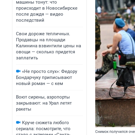
машины тонут: что
происходит в Новосибирске
после дождя — видео
последствий
Свои дороже тепличных.
Продавцы на площади
Калинина взвинтили цены на
овощи — сколько придется
заплатить
«Не просто слух»: Федору
Бондарчуку приписывают
новый роман — с кем
Воют сирены, аэропорты
закрывают: на Урал летят
ракеты
Круче сюжета любого
сериала: посмотрите, что
Снимок получился оче
стало с актерами «Санта-