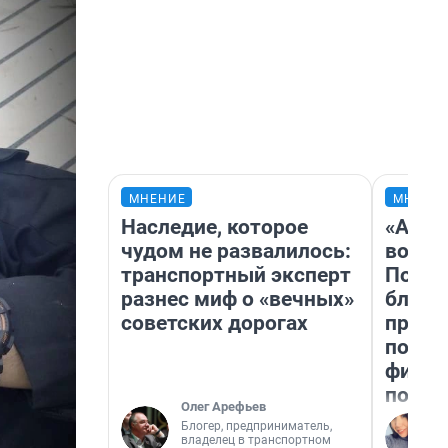
МНЕНИЕ
МНЕНИ
Наследие, которое
«Анал
чудом не развалилось:
вот ч
транспортный эксперт
Почем
разнес миф о «вечных»
блокб
советских дорогах
прова
повто
фильм
полны
Олег Арефьев
Блогер, предприниматель,
владелец в транспортном