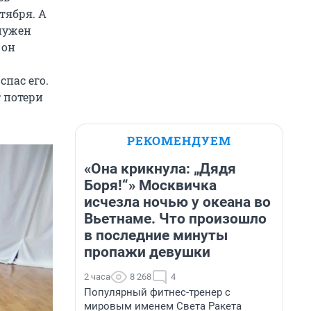
тября. А
 нужен
 он
спас его.
т потери
РЕКОМЕНДУЕМ
«Она крикнула: „Дядя
Боря!“» Москвичка
исчезла ночью у океана во
Вьетнаме. Что произошло
в последние минуты
пропажи девушки
2 часа
8 268
4
Популярный фитнес-тренер с
мировым именем Света Ракета