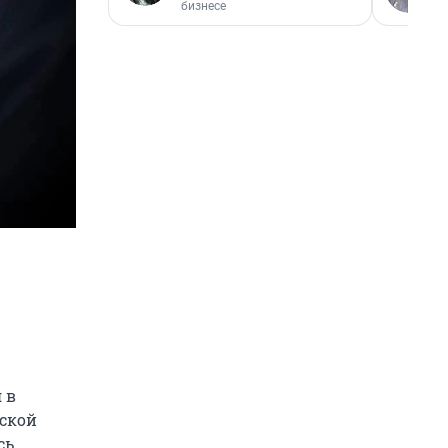
бизнесе
 в
нской
сь