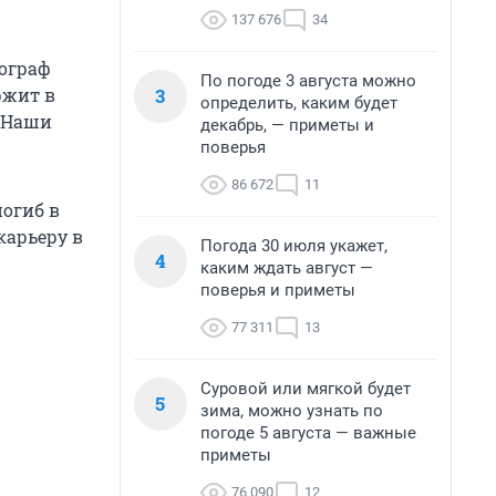
137 676
34
ограф
По погоде 3 августа можно
3
ржит в
определить, каким будет
. Наши
декабрь, — приметы и
поверья
86 672
11
огиб в
карьеру в
Погода 30 июля укажет,
4
каким ждать август —
поверья и приметы
77 311
13
Суровой или мягкой будет
5
зима, можно узнать по
погоде 5 августа — важные
приметы
76 090
12