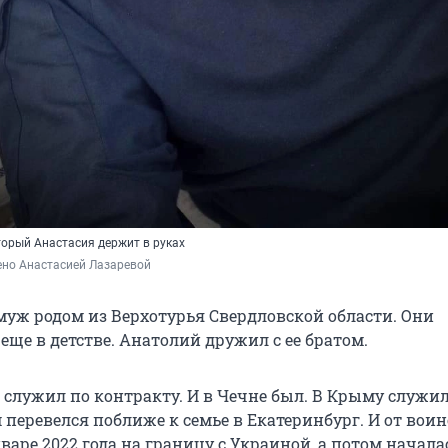
торый Анастасия держит в руках
ено Анастасией Лазаревой
 муж родом из Верхотурья Свердловской области. Они
ще в детстве. Анатолий дружил с ее братом.
 служил по контракту. И в Чечне был. В Крыму служил
 перевелся поближе к семье в Екатеринбург. И от вои
варе 2022 года на границу с Украиной, а потом начала