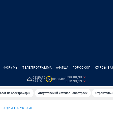
ФОРУМЫ
ТЕЛЕПРОГРАММА
АФИША
ГОРОСКОП
КУРСЫ ВА
USD 80,93
СЕЙЧАС
5
ПРОБКИ
+25°C
EUR 93,19
алог на электрокары
Августовский каталог новостроек
Строитель б
ЕРАЦИЯ НА УКРАИНЕ