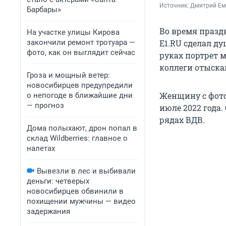
Источник: 
Дмитрий Ем
Барбары»
Во время празд
На участке улицы Кирова
закончили ремонт тротуара —
E1.RU сделал д
фото, как он выглядит сейчас
руках портрет м
коллеги отыскал
Гроза и мощный ветер:
новосибирцев предупредили
Женщину с фото
о непогоде в ближайшие дни
— прогноз
июле 2022 года
рядах ВДВ.
Дома полыхают, дрон попал в
склад Wildberries: главное о
налетах
Вывезли в лес и выбивали
деньги: четверых
новосибирцев обвинили в
похищении мужчины — видео
задержания