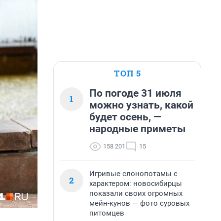
ТОП 5
По погоде 31 июля
1
можно узнать, какой
будет осень, —
народные приметы
158 201
15
Игривые слонопотамы с
2
характером: новосибирцы
показали своих огромных
мейн-кунов — фото суровых
питомцев