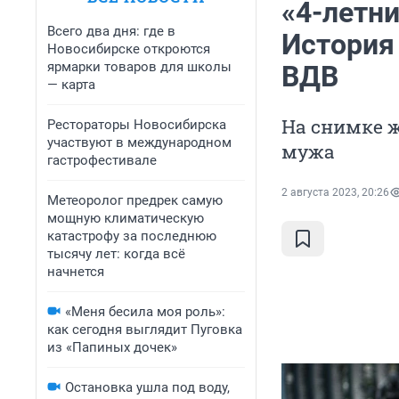
«4-летни
Всего два дня: где в
История
Новосибирске откроются
ярмарки товаров для школы
ВДВ
— карта
На снимке 
Рестораторы Новосибирска
участвуют в международном
мужа
гастрофестивале
2 августа 2023, 20:26
Метеоролог предрек самую
мощную климатическую
катастрофу за последнюю
тысячу лет: когда всё
начнется
«Меня бесила моя роль»:
как сегодня выглядит Пуговка
из «Папиных дочек»
Остановка ушла под воду,