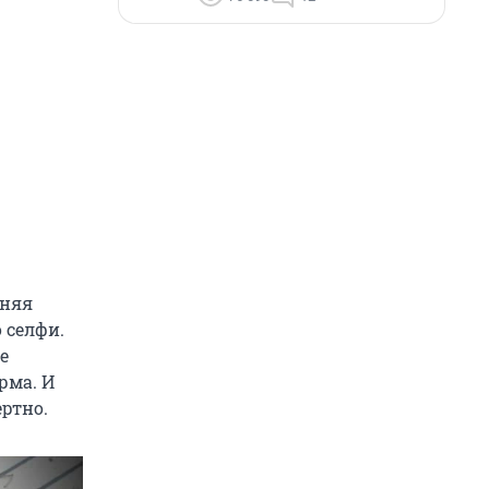
дняя
 селфи.
е
рма. И
ртно.