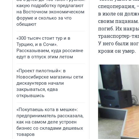
какую подработку предлагают
спецоперация, —
на Восточном экономическом
в июле он долже
форуме и сколько за что
своим пацанам. 
обещают
погиб. Их накр
транспортер-тя
«300 тысяч стоит тур и в
У него были ног
Турцию, и в Сочи».
крови он умер.
Рассказываем, куда россияне
едут в отпуск этим летом
«Проект пилотный»: в
Новосибирске магазины сети
дискаунтеров начали
закрываться, едва
открывшись
«Покупаешь кота в мешке»:
предприниматель рассказала,
как на самом деле устроен
бизнес со складами дешевых
товаров