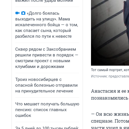
выжил после удара молнии
«Долго боялась
выходить на улицу». Мама
искалеченного бойца — о том,
как спасает сына, который
разбился по пути к невесте
Сквер рядом с Заксобранием
решили привести в порядок —
смотрим проект с новыми
клумбами и дорожками
Тот самый портрет, ко
Источник: 
предоставл
Троих новосибирцев с
опасной болезнью отправили
Анастасия и ее
на принудительное лечение
познакомились е
Что мешает получать большую
пенсию: список главных
— Он всю жизнь
ошибок
спецназе. Потом
части ушел в ян
За 5 дней до 100 тысяч рублей: