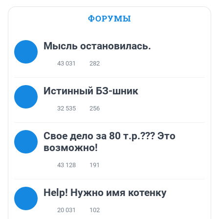
ФОРУМЫ
Мысль остановилась.
43 031
282
Истинный БЗ-шник
32 535
256
Свое дело за 80 т.р.??? Это
возможно!
43 128
191
Help! Нужно имя котенку
20 031
102