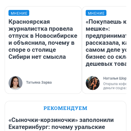
МНЕНИЕ
МНЕНИЕ
Красноярская
«Покупаешь ко
журналистка провела
мешке»:
отпуск в Новосибирске
предпринимат
и объяснила, почему в
рассказала, как
споре о столице
самом деле ус
Сибири нет смысла
бизнес со скл
дешевых това
Наталья Шорох
Татьяна Зарва
Открыла кофейн
деньги соцразв
РЕКОМЕНДУЕМ
«Сыночки-корзиночки» заполонили
Екатеринбург: почему уральские