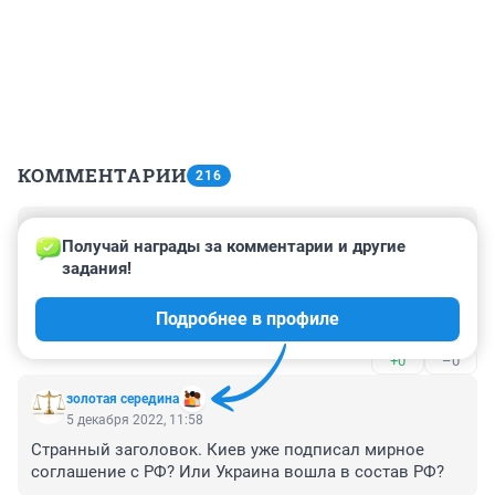
КОММЕНТАРИИ
216
Гость
5 декабря 2022, 15:40
Получай награды за комментарии и другие 
задания!
Вот это новости с утра 😱

Подробнее в профиле
Враг опять коварно напал на наши самолеты мирно 
бомбившие его города...
+0
–0
золотая середина
5 декабря 2022, 11:58
Странный заголовок. Киев уже подписал мирное 
соглашение с РФ? Или Украина вошла в состав РФ?