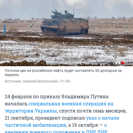
Потолок цен на российскую нефть будет составлять 60 долларов за
баррель
Источник: 
Алексей Волхонский / V1.RU
24 февраля по приказу Владимира Путина
началась
специальная военная операция на
территории Украины
, спустя почти семь месяцев,
21 сентября, президент подписал
указ о начале
частичной мобилизации
, а 19 октября —
о
введении военного положения в ЛНР, ДНР,