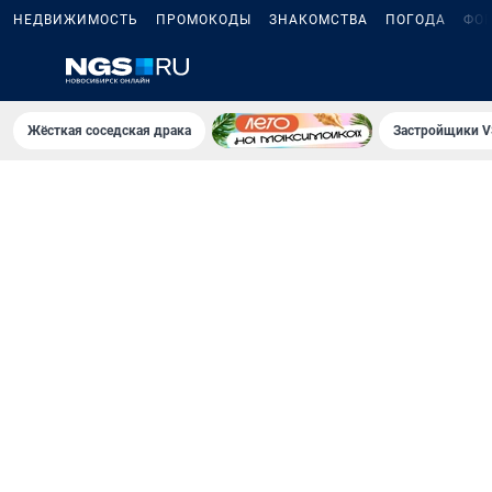
НЕДВИЖИМОСТЬ
ПРОМОКОДЫ
ЗНАКОМСТВА
ПОГОДА
ФО
Жёсткая соседская драка
Застройщики V