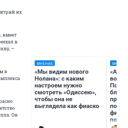
митрий их
, имеет
реехал в
кву, —
МНЕНИЕ
МНЕНИ
«Мы видим нового
«Анал
м в
Нолана»: с каким
вот ч
омплекса
настроем нужно
Почем
смотреть «Одиссею»,
блокб
чтобы она не
прова
расно
выглядела как фиаско
повто
детство
фильм
уппа. Он
полны