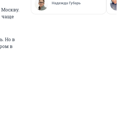
Надежда Губарь
 Москву.
ы чаще
. Но в
тром в