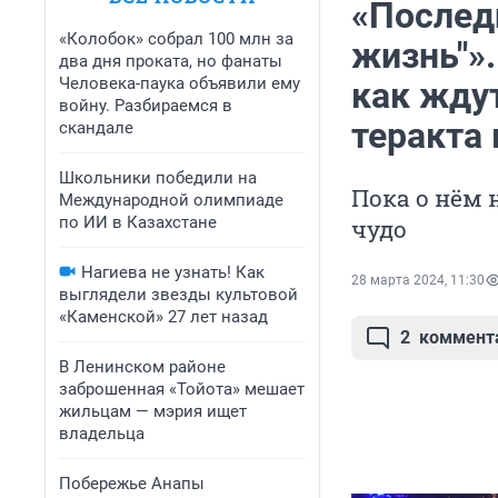
«Последн
«Колобок» собрал 100 млн за
жизнь"»
два дня проката, но фанаты
Человека-паука объявили ему
как ждут
войну. Разбираемся в
теракта 
скандале
Школьники победили на
Пока о нём 
Международной олимпиаде
по ИИ в Казахстане
чудо
Нагиева не узнать! Как
28 марта 2024, 11:30
выглядели звезды культовой
«Каменской» 27 лет назад
2
коммент
В Ленинском районе
заброшенная «Тойота» мешает
жильцам — мэрия ищет
владельца
Побережье Анапы