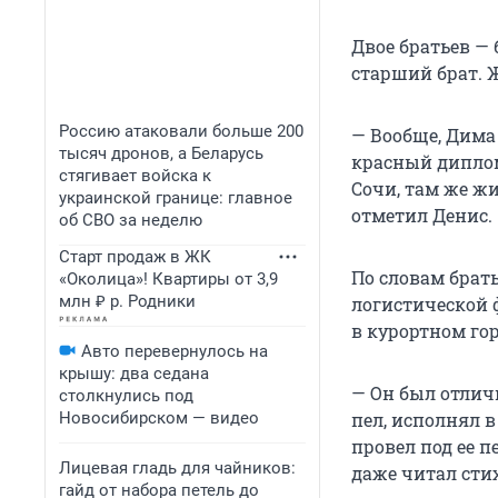
Двое братьев —
старший брат. 
Россию атаковали больше 200
— Вообще, Дима
тысяч дронов, а Беларусь
красный диплом.
стягивает войска к
Сочи, там же жи
украинской границе: главное
отметил Денис.
об СВО за неделю
Старт продаж в ЖК
По словам брат
«Околица»! Квартиры от 3,9
млн ₽ р. Родники
логистической 
в курортном гор
Авто перевернулось на
крышу: два седана
— Он был отлич
столкнулись под
Новосибирском — видео
пел, исполнял в
провел под ее п
Лицевая гладь для чайников:
даже читал стих
гайд от набора петель до