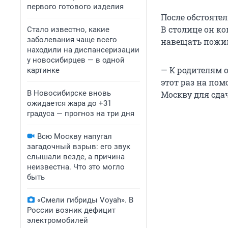
первого готового изделия
После обстояте
В столице он к
Стало известно, какие
заболевания чаще всего
навещать пожил
находили на диспансеризации
у новосибирцев — в одной
— К родителям 
картинке
этот раз на пом
В Новосибирске вновь
Москву для сда
ожидается жара до +31
градуса — прогноз на три дня
Всю Москву напугал
загадочный взрыв: его звук
слышали везде, а причина
неизвестна. Что это могло
быть
«Смели гибриды Voyah». В
России возник дефицит
электромобилей