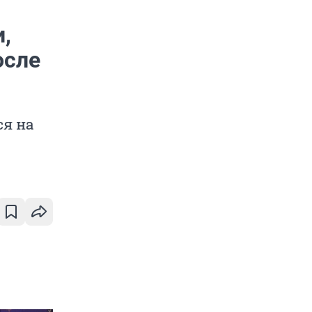
,
осле
ся на