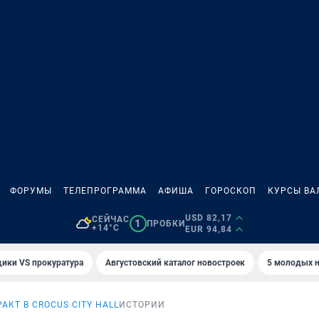
ФОРУМЫ
ТЕЛЕПРОГРАММА
АФИША
ГОРОСКОП
КУРСЫ ВА
USD 82,17
СЕЙЧАС
1
ПРОБКИ
+14°C
EUR 94,84
ики VS прокуратура
Августовский каталог новостроек
5 молодых н
РАКТ В CROCUS CITY HALL
ИСТОРИИ