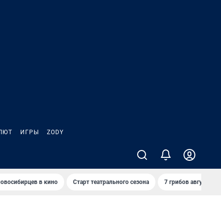
ЛЮТ
ИГРЫ
ZODY
овосибирцев в кино
Старт театрального сезона
7 грибов августа