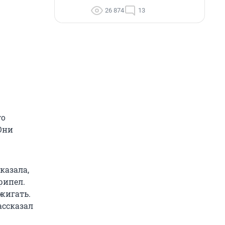
26 874
13
го
Они
казала,
рипел.
джигать.
ассказал