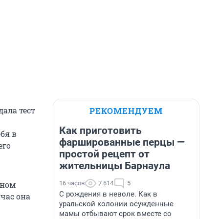
РЕКОМЕНДУЕМ
дала тест
Как приготовить
бя в
фаршированные перцы —
его
простой рецепт от
жительницы Барнаула
16 часов
7 614
5
нном
С рождения в неволе. Как в
час она
уральской колонии осужденные
мамы отбывают срок вместе со