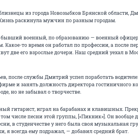
 близнецы из города Новозыбков Брянской области, Д
Жизнь раскинула мужчин по разным городам.
 бывший военный, по образованию — военный офицер
 Какое-то время он работал по профессии, а после пе
вут две его взрослые дочери. Наш средний уехал в Мос
ьев, после службы Дмитрий успел поработать водителе
фирме и занять должность директора гостиничного к
оде, но не забывал о творчестве.
ный гитарист, играл на барабанах и клавишных. Прек
 том числе песни этой группы, [«Пикник»]. Он вообще 
есни, в студенчестве у него была своя музыкальная гр
и, я всегда ему подражал, — добавил средний брат.