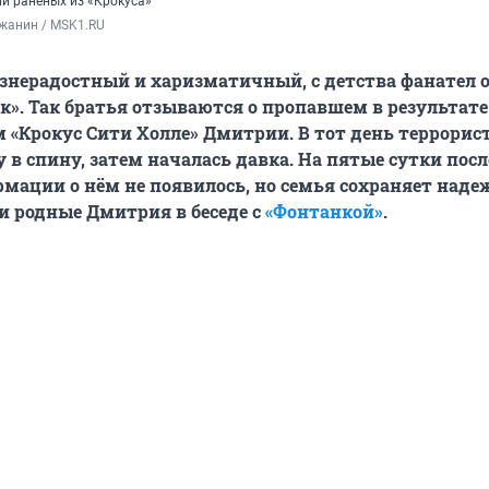
ли раненых из «Крокуса»
жанин / MSK1.RU
знерадостный и харизматичный, с детства фанател 
». Так братья отзываются о пропавшем в результате
 «Крокус Сити Холле» Дмитрии. В тот день террорис
 в спину, затем началась давка. На пятые сутки посл
мации о нём не появилось, но семья сохраняет наде
ли родные Дмитрия в беседе с
«Фонтанкой»
.