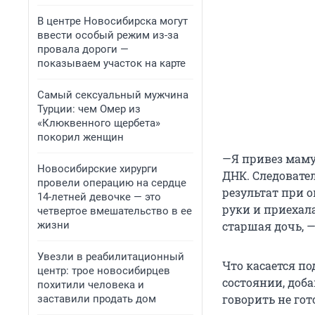
В центре Новосибирска могут
ввести особый режим из-за
провала дороги —
показываем участок на карте
Самый сексуальный мужчина
Турции: чем Омер из
«Клюквенного щербета»
покорил женщин
—Я привез маму
Новосибирские хирурги
ДНК. Следовате
провели операцию на сердце
результат при о
14-летней девочке — это
руки и приехала
четвертое вмешательство в ее
жизни
старшая дочь, —
Увезли в реабилитационный
Что касается п
центр: трое новосибирцев
состоянии, доб
похитили человека и
говорить не гот
заставили продать дом