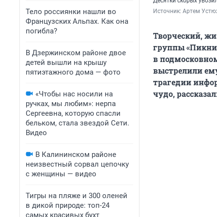
Десятки скорых увози
Тело россиянки нашли во
Источник: 
Артем Устю
Французских Альпах. Как она
погибла?
Творческий, жи
группы «Пикник
В Дзержинском районе двое
в подмосковном
детей вышли на крышу
выстрелили ему
пятиэтажного дома — фото
трагедии инфор
чудо, рассказа
«Чтобы нас носили на
ручках, мы любим»: нерпа
Сергеевна, которую спасли
бельком, стала звездой Сети.
Видео
В Калининском районе
неизвестный сорвал цепочку
с женщины — видео
Тигры на пляже и 300 оленей
в дикой природе: топ-24
самых красивых бухт