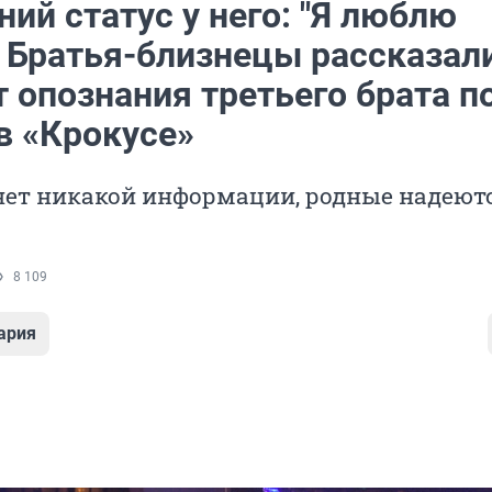
ий статус у него: "Я люблю
. Братья-близнецы рассказали
 опознания третьего брата п
в «Крокусе»
нет никакой информации, родные надеют
8 109
ария