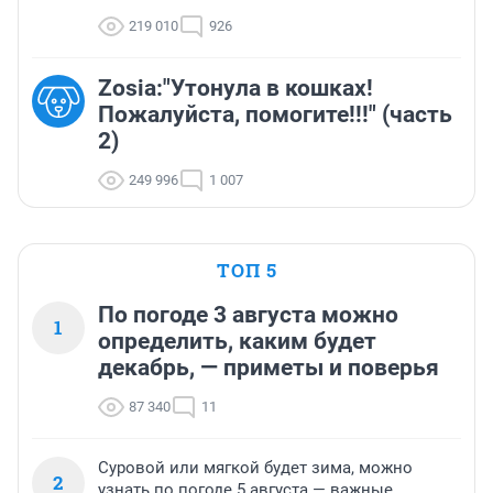
219 010
926
Zosia:"Утонула в кошках!
Пожалуйста, помогите!!!" (часть
2)
249 996
1 007
ТОП 5
По погоде 3 августа можно
1
определить, каким будет
декабрь, — приметы и поверья
87 340
11
Суровой или мягкой будет зима, можно
2
узнать по погоде 5 августа — важные