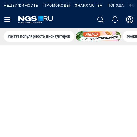
НЕДВИЖИМОСТЬ
ПРОМОКОДЫ
ЗНАКОМСТВА
ПОГОДА
ФО
Растет популярность дискаунтеров
Межд