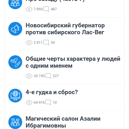
7 893
487
Новосибирский губернатор
против сибирского Лас-Вег
2 811
34
Общие черты характера у людей
с одним именем
35 190
227
4-е гудка и сброс?
64 416
10
Магический салон Азалии
Ибрагимовны