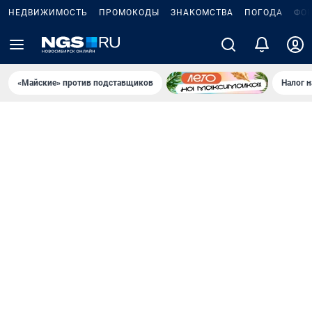
НЕДВИЖИМОСТЬ
ПРОМОКОДЫ
ЗНАКОМСТВА
ПОГОДА
ФО
«Майские» против подставщиков
Налог 