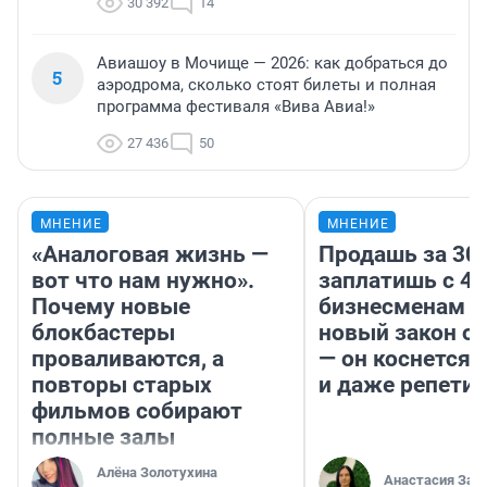
30 392
14
Авиашоу в Мочище — 2026: как добраться до
5
аэродрома, сколько стоят билеты и полная
программа фестиваля «Вива Авиа!»
27 436
50
МНЕНИЕ
МНЕНИЕ
«Аналоговая жизнь —
Продашь за 300
вот что нам нужно».
заплатишь с 40
Почему новые
бизнесменам г
блокбастеры
новый закон о 
проваливаются, а
— он коснется 
повторы старых
и даже репети
фильмов собирают
полные залы
Алёна Золотухина
Анастасия Зав