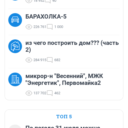
18 952
40
БАРАХОЛКА-5
226 761
1 000
из чего построить дом??? (часть
2)
284 915
682
микрор-н "Весенний", МЖК
"Энергетик", Первомайка2
137 702
462
ТОП 5