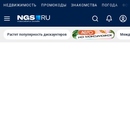
НЕДВИЖИМОСТЬ
ПРОМОКОДЫ
ЗНАКОМСТВА
ПОГОДА
ФО
Растет популярность дискаунтеров
Межд