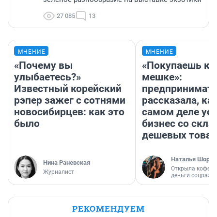
27 085
13
МНЕНИЕ
МНЕНИЕ
«Почему вы
«Покупаешь ко
улыбаетесь?»
мешке»:
Известный корейский
предпринимат
рэпер зажег с сотнями
рассказала, как
новосибирцев: как это
самом деле ус
было
бизнес со скл
дешевых това
Наталья Шорох
Нина Раневская
Открыла кофейн
Журналист
деньги соцразв
РЕКОМЕНДУЕМ