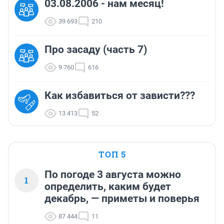
03.08.2006 - нам месяц!
39 693
210
Про засаду (часть 7)
9 760
616
Как избавиться от зависти???
13 413
52
ТОП 5
По погоде 3 августа можно
1
определить, каким будет
декабрь, — приметы и поверья
87 444
11