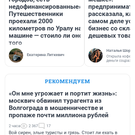
недофинансированные».
предпринимат
Путешественники
рассказала, как
проехали 2000
самом деле ус
километров по Уралу на
бизнес со скл
машине — стоило ли оно
дешевых това
того
Наталья Шорох
Екатерина Литкевич
Открыла кофейн
деньги соцразв
РЕКОМЕНДУЕМ
«Он мне угрожает и портит жизнь»:
москвич обвинил турагента из
Волгограда в мошенничестве и
пропаже почти миллиона рублей
2 часа
2 367
17
Вой сирен, злые туристы и грязь. Стоит ли ехать в