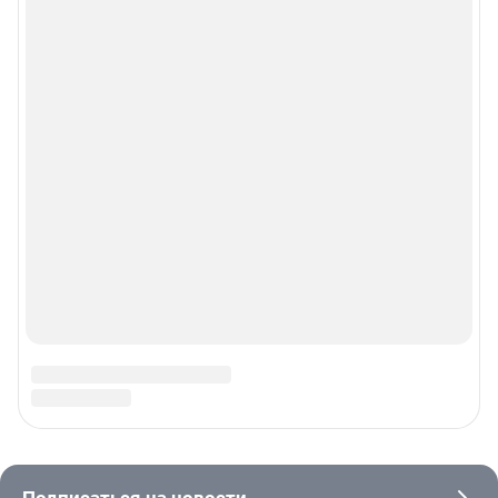
действия по установке на стороне пользователя не требуются
Политика использования cookies
Рекомендательные системы
Пользовательское соглашение сервиса «Подписка без баннерной
рекламы»
© ООО «Интернет Технологии»