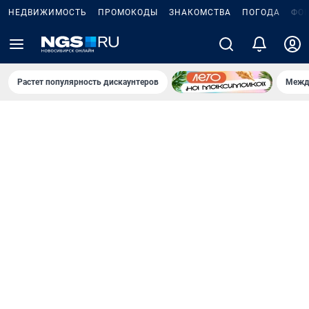
НЕДВИЖИМОСТЬ
ПРОМОКОДЫ
ЗНАКОМСТВА
ПОГОДА
ФО
Растет популярность дискаунтеров
Межд