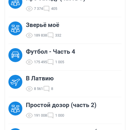
7 374
405
Зверьё моё
189 838
332
Футбол - Часть 4
175 495
1 005
В Латвию
8 561
8
Простой дозор (часть 2)
191 008
1 000