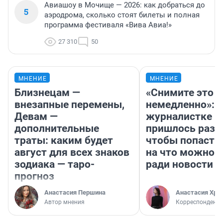
Авиашоу в Мочище — 2026: как добраться до
5
аэродрома, сколько стоят билеты и полная
программа фестиваля «Вива Авиа!»
27 310
50
МНЕНИЕ
МНЕНИЕ
Близнецам —
«Снимите это
внезапные перемены,
немедленно»:
Девам —
журналистке Н
дополнительные
пришлось разд
траты: каким будет
чтобы попасть 
август для всех знаков
на что можно 
зодиака — таро-
ради новости
прогноз
Анастасия Першина
Анастасия Хри
Автор мнения
Корреспондент