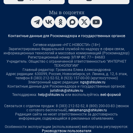
Мы в соцсетях
Контактные данные для Роскомнадзора и государственных органов
Сетевое издание «НГС.НОВОСТИ» (18+)
Зарегистрировано Федеральной службой по надзору в сфере связи,
информационных технологий и массовых коммуникаций (Роскомнадзор)
Регистрационный номер ЭЛ № ФС 77— 84683
Учредитель: Общество с ограниченной ответственностью "ИНТЕРНЕТ
ТЕХНОЛОГИИ"
Главный редактор: Громкова Елена Александровна
Адрес редакции: 630099, Россия, Новосибирск, ул. Ленина, д. 12, 6 этаж,
телефон 8 (383) 212-52-52, 8 (923) 157-00-00 (круглосуточно)
Электронный адрес редакции:
ngs@shkulev.ru
Контактные данные для Роскомнадзора и государственных органов:
juristnsk@shkulev.ru
Техподдержка:
help@shkulev.ru
или воспользуйтесь
веб-формой
Связаться с отделом продаж: 8 (383) 212-52-52, 8 (800) 200-03-83 (звонок
с сотового бесплатный),
reklamangs@shkulev.ru
Редакция сайта не несет ответственности за достоверность
информации, содержащейся в рекламных объявлениях.
Особенности эксплуатации (использования) веб-портала регулируются:
Руководством пользователя