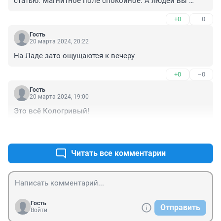
статью. Магнитное поле спокойное. А людей вы 
перепугали поэтому у них давление. Зачем вы это 
+0
–0
делаете?
Гость
20 марта 2024, 20:22
На Ладе зато ощущаются к вечеру
+0
–0
Гость
20 марта 2024, 19:00
Это всё Кологривый!
+0
–0
Читать все комментарии
Гость
Отправить
Войти