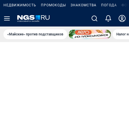
НЕДВИЖИМОСТЬ
ПРОМОКОДЫ
ЗНАКОМСТВА
ПОГОДА
ФО
«Майские» против подставщиков
Налог 