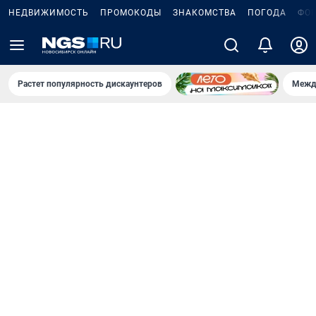
НЕДВИЖИМОСТЬ
ПРОМОКОДЫ
ЗНАКОМСТВА
ПОГОДА
ФО
Растет популярность дискаунтеров
Межд