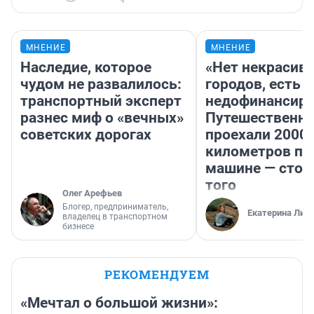
МНЕНИЕ
МНЕНИЕ
Наследие, которое
«Нет некрасив
чудом не развалилось:
городов, есть
транспортный эксперт
недофинансиро
разнес миф о «вечных»
Путешественн
советских дорогах
проехали 2000
километров по 
машине — стои
того
Олег Арефьев
Блогер, предприниматель,
Екатерина Лит
владелец в транспортном
бизнесе
РЕКОМЕНДУЕМ
«Мечтал о большой жизни»: