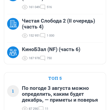
161 049
516
Чистая Слобода 2 (II очередь)
(часть 4)
152 951
1 000
КиноБЗал (NF) (часть 6)
187 978
750
ТОП 5
По погоде 3 августа можно
1
определить, каким будет
декабрь, — приметы и поверья
87 290
11