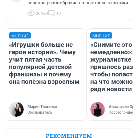
зелёное разнообразие на выставке экзотики
26 963
13
МНЕНИЕ
МНЕНИЕ
«Игрушки больше не
«Снимите это
герои истории». Чему
немедленно»:
учит пятая часть
журналистке Н
популярной детской
пришлось разд
франшизы и почему
чтобы попасть 
она полезна взрослым
на что можно 
ради новости
Мария Тищенко
Анастасия Хри
Обозреватель
Корреспондент
РЕКОМЕНДУЕМ