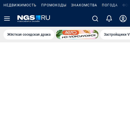
НЕДВИЖИМОСТЬ
ПРОМОКОДЫ
ЗНАКОМСТВА
ПОГОДА
ФО
Жёсткая соседская драка
Застройщики V