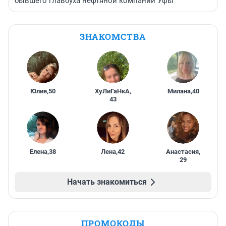
бывшего главбуха нефтяной компании Уфы
ЗНАКОМСТВА
Юлия
,
50
ХуЛиГаНкА
,
Милана
,
40
43
Елена
,
38
Лена
,
42
Анастасия
,
29
Начать знакомиться
ПРОМОКОДЫ