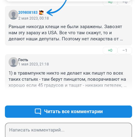
+0
–0
японская разработка.
209808183
2 мая 2023, 00:18
Раньше никогда клещи не были заражены. Завозят 
нам эту заразу из USA. Все что там скажут, то и 
делают наши депутаты. Поэтому нет лекарства от 
энцефалита, потому что план по сокращению нашей 
+0
–1
нации не выйдет. Им выгодно когда заражаются 
люди.
Гость
1 мая 2023, 21:18
1) в травмпункте никто не делает как пишут по всех 
таких статьях - там берут пинцетом, поворачивают на 
хорошо если 45 градусов и тащат - никаких петелек, 
специальных штук и "аккуратностей". Так что самому 
+1
–0
вытащить будет даже надежнее, наверное;

2) не ставят в больницах прививки "за две недели до 
Читать все комментарии
вылазки в лес" - там вообще перестают ставить 
прививки как только "начинается эпид.сезон" (т.е. 
после первых сообщений о клещах весной) - сколько 
не говори, что я в городе ближайшие недели буду!". В 