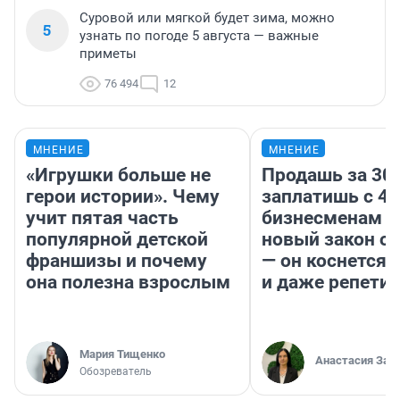
Суровой или мягкой будет зима, можно
5
узнать по погоде 5 августа — важные
приметы
76 494
12
МНЕНИЕ
МНЕНИЕ
«Игрушки больше не
Продашь за 300
герои истории». Чему
заплатишь с 40
учит пятая часть
бизнесменам г
популярной детской
новый закон о 
франшизы и почему
— он коснется 
она полезна взрослым
и даже репети
Мария Тищенко
Анастасия Зав
Обозреватель