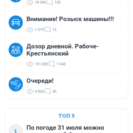
18 356
133
Внимание! Розыск машины!!!
1 015
13
Дозор дневной. Рабоче-
Крестьянский
151 835
1 043
Очереди!
4 863
30
ТОП 5
По погоде 31 июля можно
1