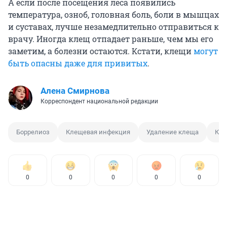
А если после посещения леса появились
температура, озноб, головная боль, боли в мышцах
и суставах, лучше незамедлительно отправиться к
врачу. Иногда клещ отпадает раньше, чем мы его
заметим, а болезни остаются. Кстати, клещи
могут
быть опасны даже для привитых
.
Алена Смирнова
Корреспондент национальной редакции
Боррелиоз
Клещевая инфекция
Удаление клеща
Кл
0
0
0
0
0