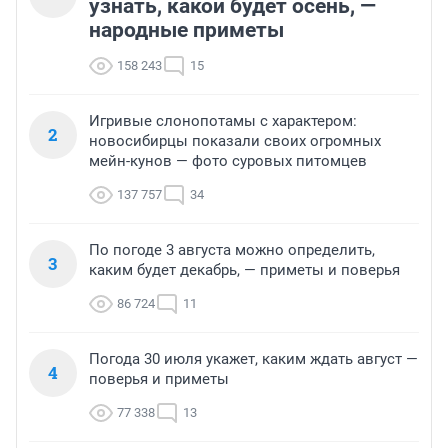
узнать, какой будет осень, —
народные приметы
158 243
15
Игривые слонопотамы с характером:
2
новосибирцы показали своих огромных
мейн-кунов — фото суровых питомцев
137 757
34
По погоде 3 августа можно определить,
3
каким будет декабрь, — приметы и поверья
86 724
11
Погода 30 июля укажет, каким ждать август —
4
поверья и приметы
77 338
13