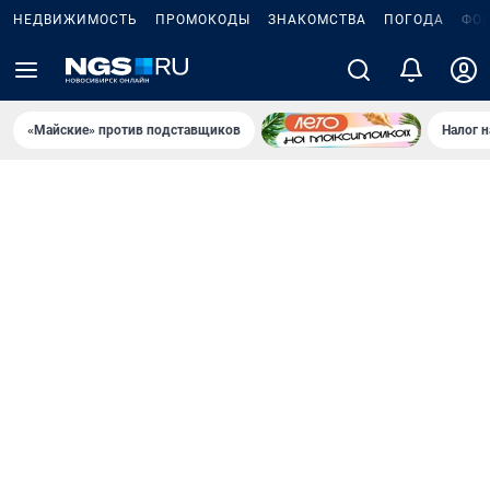
НЕДВИЖИМОСТЬ
ПРОМОКОДЫ
ЗНАКОМСТВА
ПОГОДА
ФО
«Майские» против подставщиков
Налог 