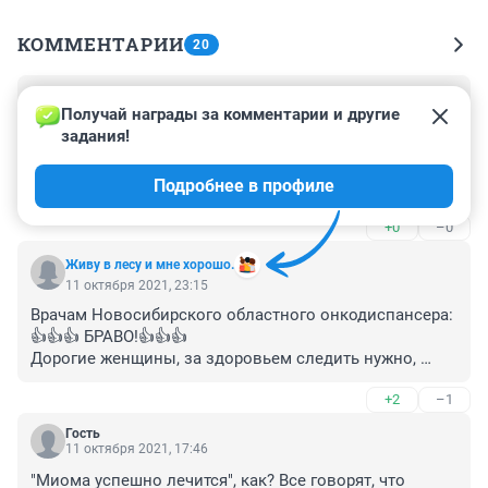
КОММЕНТАРИИ
20
Гость
12 октября 2021, 05:48
Получай награды за комментарии и другие 
задания!
А не ходят к врачам, потому что они не лечат, а 
опустошают и без того тощий кошелек, навязывая 
Подробнее в профиле
непонятно для чего нужные анализы именно а этой 
клинике и дорогостоящие препараты(нужные ли?).
+0
–0
Живу в лесу и мне хорошо.
11 октября 2021, 23:15
Врачам Новосибирского областного онкодиспансера:
👍👍👍 БРАВО!👍👍👍

Дорогие женщины, за здоровьем следить нужно, 
крайне важно быть цветущей, привлекательной, а не 
+2
–1
дряблой, прокуренной и больной. Не запускайте себя 
до 30 -ти килограммовых "гирь", не в каменном веке 
Гость
живем же.
11 октября 2021, 17:46
"Миома успешно лечится", как? Все говорят, что 