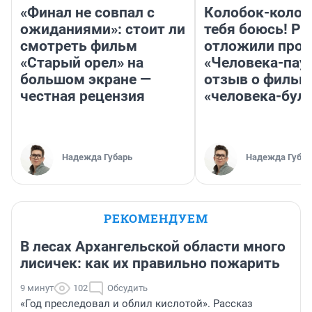
«Финал не совпал с
Колобок-колобо
ожиданиями»: стоит ли
тебя боюсь! Ра
смотреть фильм
отложили прок
«Старый орел» на
«Человека-пау
большом экране —
отзыв о фильм
честная рецензия
«человека-бул
Надежда Губарь
Надежда Губар
РЕКОМЕНДУЕМ
В лесах Архангельской области много
лисичек: как их правильно пожарить
9 минут
102
Обсудить
«Год преследовал и облил кислотой». Рассказ