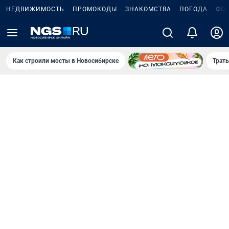
НЕДВИЖИМОСТЬ
ПРОМОКОДЫ
ЗНАКОМСТВА
ПОГОДА
ФО
Как строили мосты в Новосибирске
Траты