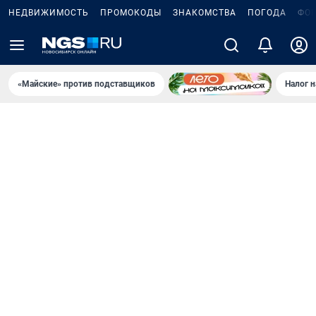
НЕДВИЖИМОСТЬ
ПРОМОКОДЫ
ЗНАКОМСТВА
ПОГОДА
ФО
«Майские» против подставщиков
Налог 