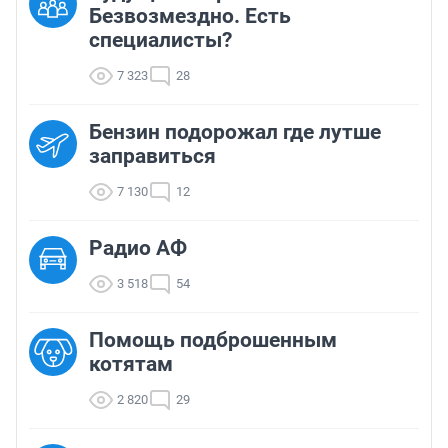
Безвозмездно. Есть
специалисты?
7 323
28
Бензин подорожал где лутше
заправиться
7 130
12
Радио АФ
3 518
54
Помощь подброшенным
котятам
2 820
29