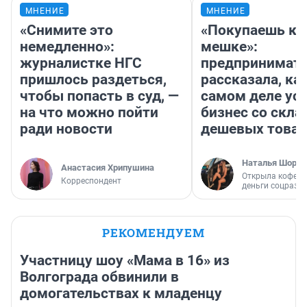
МНЕНИЕ
МНЕНИЕ
«Снимите это
«Покупаешь ко
немедленно»:
мешке»:
журналистке НГС
предпринимат
пришлось раздеться,
рассказала, как
чтобы попасть в суд, —
самом деле ус
на что можно пойти
бизнес со скл
ради новости
дешевых това
Наталья Шорох
Анастасия Хрипушина
Открыла кофейн
Корреспондент
деньги соцразв
РЕКОМЕНДУЕМ
Участницу шоу «Мама в 16» из
Волгограда обвинили в
домогательствах к младенцу